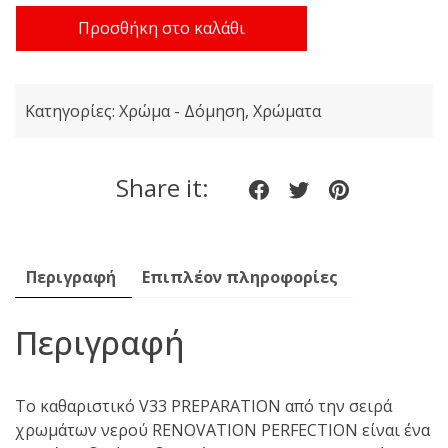
Προετοιμασία
Προσθήκη στο καλάθι
Δαπέδων
για
Βαφή
Κατηγορίες:
Χρώμα - Δόμηση
,
Χρώματα
V33
Preparation
renovation
Share it:
Share
Share
Share
1lt
ποσότητα
on
on
on
Facebook
twitter
pinteres
Περιγραφή
Επιπλέον πληροφορίες
Περιγραφή
Το καθαριστικό V33 PREPARATION από την σειρά
χρωμάτων νερού RENOVATION PERFECTION είναι ένα