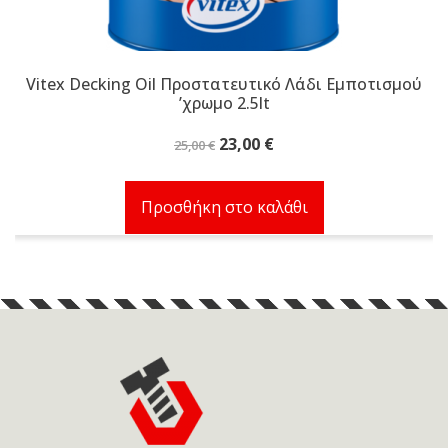
Vitex Decking Oil Προστατευτικό Λάδι Εμποτισμού
ʼχρωμο 2.5lt
Original
Η
23,00
€
25,00
€
price
τρέχουσα
was:
τιμή
Προσθήκη στο καλάθι
25,00 €.
είναι:
23,00 €.