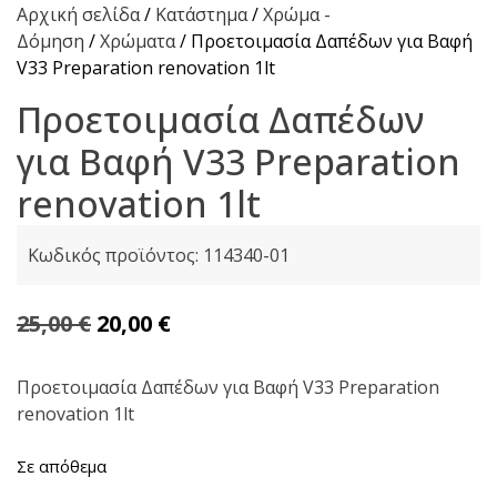
Αρχική σελίδα
/
Κατάστημα
/
Χρώμα -
Δόμηση
/
Χρώματα
/ Προετοιμασία Δαπέδων για Βαφή
V33 Preparation renovation 1lt
Προετοιμασία Δαπέδων
για Βαφή V33 Preparation
renovation 1lt
Κωδικός προϊόντος:
114340-01
Original
Η
25,00
€
20,00
€
price
τρέχουσα
was:
τιμή
Προετοιμασία Δαπέδων για Βαφή V33 Preparation
renovation 1lt
25,00 €.
είναι:
20,00 €.
Σε απόθεμα