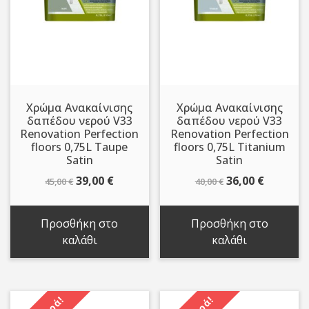
Χρώμα Ανακαίνισης
Χρώμα Ανακαίνισης
δαπέδου νερού V33
δαπέδου νερού V33
Renovation Perfection
Renovation Perfection
floors 0,75L Taupe
floors 0,75L Titanium
Satin
Satin
Original
Η
Original
Η
39,00
€
36,00
€
45,00
€
40,00
€
price
τρέχουσα
price
τρέχου
was:
τιμή
was:
τιμή
Προσθήκη στο
Προσθήκη στο
45,00 €.
είναι:
40,00 €.
είναι:
καλάθι
καλάθι
39,00 €.
36,00 €.