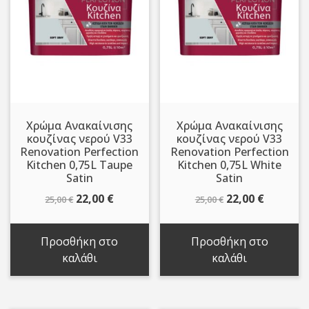
Χρώμα Ανακαίνισης
Χρώμα Ανακαίνισης
κουζίνας νερού V33
κουζίνας νερού V33
Renovation Perfection
Renovation Perfection
Kitchen 0,75L Taupe
Kitchen 0,75L White
Satin
Satin
Original
Η
Original
Η
22,00
€
22,00
€
25,00
€
25,00
€
price
τρέχουσα
price
τρέχου
was:
τιμή
was:
τιμή
Προσθήκη στο
Προσθήκη στο
25,00 €.
είναι:
25,00 €.
είναι:
καλάθι
καλάθι
22,00 €.
22,00 €.