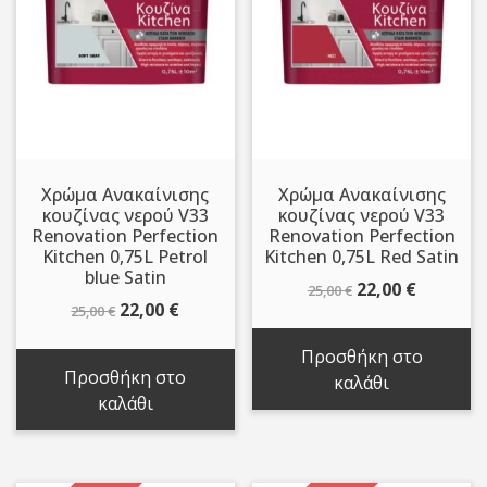
Χρώμα Ανακαίνισης
Χρώμα Ανακαίνισης
κουζίνας νερού V33
κουζίνας νερού V33
Renovation Perfection
Renovation Perfection
Kitchen 0,75L Petrol
Kitchen 0,75L Red Satin
blue Satin
Original
Η
22,00
€
25,00
€
Original
Η
22,00
€
25,00
€
price
τρέχου
price
τρέχουσα
was:
τιμή
Προσθήκη στο
was:
τιμή
25,00 €.
είναι:
Προσθήκη στο
καλάθι
25,00 €.
είναι:
22,00 €.
καλάθι
22,00 €.