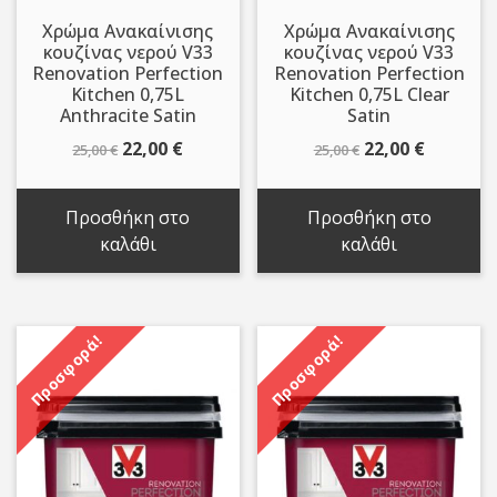
Χρώμα Ανακαίνισης
Χρώμα Ανακαίνισης
κουζίνας νερού V33
κουζίνας νερού V33
Renovation Perfection
Renovation Perfection
Kitchen 0,75L
Kitchen 0,75L Clear
Anthracite Satin
Satin
Original
Η
Original
Η
22,00
€
22,00
€
25,00
€
25,00
€
price
τρέχουσα
price
τρέχου
was:
τιμή
was:
τιμή
Προσθήκη στο
Προσθήκη στο
25,00 €.
είναι:
25,00 €.
είναι:
καλάθι
καλάθι
22,00 €.
22,00 €.
Προσφορά!
Προσφορά!