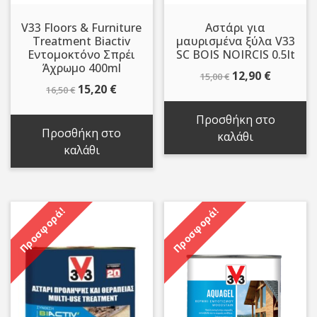
V33 Floors & Furniture
Αστάρι για
Treatment Biactiv
μαυρισμένα ξύλα V33
Εντομοκτόνο Σπρέι
SC BOIS NOIRCIS 0.5lt
Άχρωμο 400ml
Original
Η
12,90
€
15,00
€
Original
Η
15,20
€
16,50
€
price
τρέχου
price
τρέχουσα
was:
τιμή
Προσθήκη στο
was:
τιμή
15,00 €.
είναι:
Προσθήκη στο
καλάθι
16,50 €.
είναι:
12,90 €.
καλάθι
15,20 €.
Προσφορά!
Προσφορά!