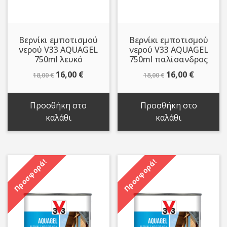
Βερνίκι εμποτισμού
Βερνίκι εμποτισμού
νερού V33 AQUAGEL
νερού V33 AQUAGEL
750ml λευκό
750ml παλίσανδρος
Original
Η
Original
Η
16,00
€
16,00
€
18,00
€
18,00
€
price
τρέχουσα
price
τρέχου
was:
τιμή
was:
τιμή
Προσθήκη στο
Προσθήκη στο
18,00 €.
είναι:
18,00 €.
είναι:
καλάθι
καλάθι
16,00 €.
16,00 €.
Προσφορά!
Προσφορά!