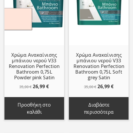
Χρώμα Ανακαίνισης
Χρώμα Ανακαίνισης
μπάνιου νερού V33
μπάνιου νερού V33
Renovation Perfection
Renovation Perfection
Bathroom 0,75L
Bathroom 0,75L Soft
Powder pink Satin
grey Satin
Original
Η
Original
Η
26,99
€
26,99
€
35,00
€
35,00
€
price
τρέχουσα
price
τρέχου
was:
τιμή
was:
τιμή
Προσθήκη στο
Διαβάστε
35,00 €.
είναι:
35,00 €.
είναι:
καλάθι
περισσότερα
26,99 €.
26,99 €.