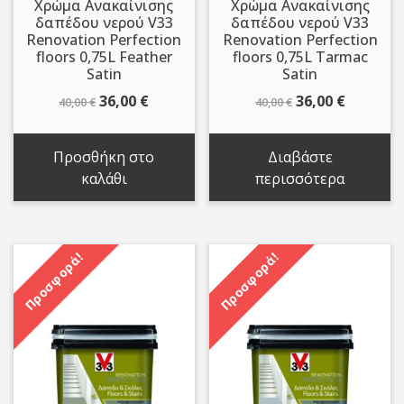
Χρώμα Ανακαίνισης
Χρώμα Ανακαίνισης
δαπέδου νερού V33
δαπέδου νερού V33
Renovation Perfection
Renovation Perfection
floors 0,75L Feather
floors 0,75L Tarmac
Satin
Satin
Original
Η
Original
Η
36,00
€
36,00
€
40,00
€
40,00
€
price
τρέχουσα
price
τρέχου
was:
τιμή
was:
τιμή
Προσθήκη στο
Διαβάστε
40,00 €.
είναι:
40,00 €.
είναι:
καλάθι
περισσότερα
36,00 €.
36,00 €.
Προσφορά!
Προσφορά!