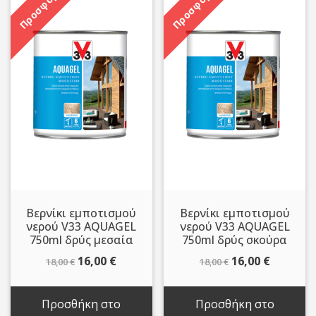
Προσφορά!
Προσφορά!
Βερνίκι εμποτισμού
Βερνίκι εμποτισμού
νερού V33 AQUAGEL
νερού V33 AQUAGEL
750ml δρύς μεσαία
750ml δρύς σκούρα
Original
Η
Original
Η
16,00
€
16,00
€
18,00
€
18,00
€
price
τρέχουσα
price
τρέχου
was:
τιμή
was:
τιμή
Προσθήκη στο
Προσθήκη στο
18,00 €.
είναι:
18,00 €.
είναι: