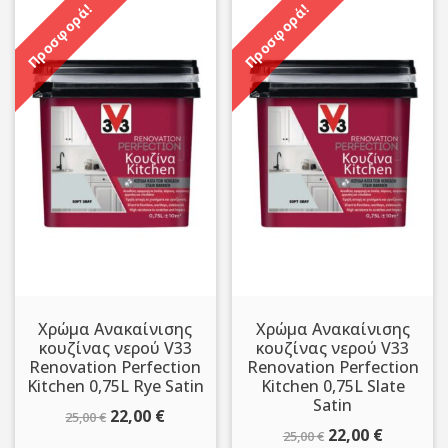
Προσφορά!
Προσφορά!
Χρώμα Ανακαίνισης
Χρώμα Ανακαίνισης
κουζίνας νερού V33
κουζίνας νερού V33
Renovation Perfection
Renovation Perfection
Kitchen 0,75L Rye Satin
Kitchen 0,75L Slate
Satin
Original
Η
22,00
€
25,00
€
Original
Η
22,00
€
25,00
€
price
τρέχουσα