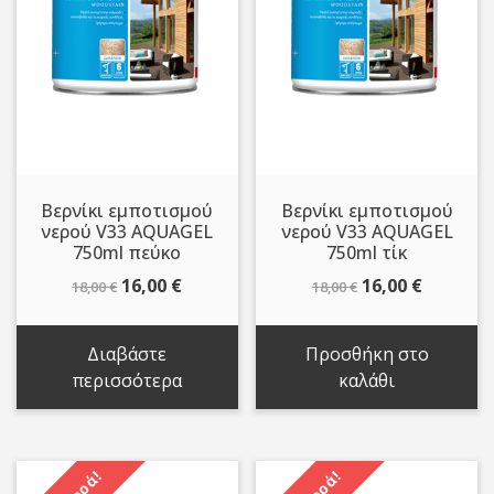
Βερνίκι εμποτισμού
Βερνίκι εμποτισμού
νερού V33 AQUAGEL
νερού V33 AQUAGEL
750ml πεύκο
750ml τίκ
Original
Η
Original
Η
16,00
€
16,00
€
18,00
€
18,00
€
price
τρέχουσα
price
τρέχου
was:
τιμή
was:
τιμή
Διαβάστε
Προσθήκη στο
18,00 €.
είναι:
18,00 €.
είναι:
περισσότερα
καλάθι
16,00 €.
16,00 €.