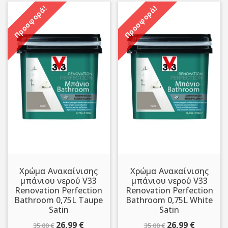
Προσφορά!
Προσφορά!
Χρώμα Ανακαίνισης
Χρώμα Ανακαίνισης
μπάνιου νερού V33
μπάνιου νερού V33
Renovation Perfection
Renovation Perfection
Bathroom 0,75L Taupe
Bathroom 0,75L White
Satin
Satin
Original
Η
Original
Η
26,99
€
26,99
€
35,00
€
35,00
€