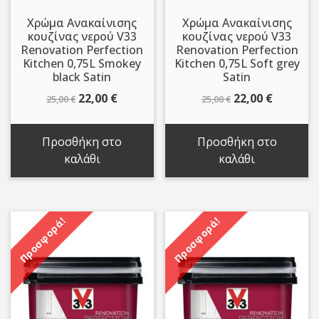
Χρώμα Ανακαίνισης
Χρώμα Ανακαίνισης
κουζίνας νερού V33
κουζίνας νερού V33
Renovation Perfection
Renovation Perfection
Kitchen 0,75L Smokey
Kitchen 0,75L Soft grey
black Satin
Satin
Original
Η
Original
Η
22,00
€
22,00
€
25,00
€
25,00
€
price
τρέχουσα
price
τρέχου
was:
τιμή
was:
τιμή
Προσθήκη στο
Προσθήκη στο
25,00 €.
είναι:
25,00 €.
είναι:
καλάθι
καλάθι
22,00 €.
22,00 €.
Προσφορά!
Προσφορά!