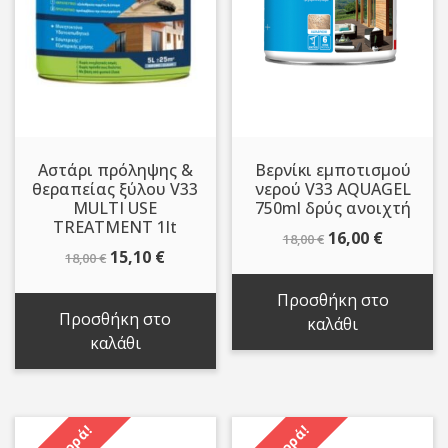
Αστάρι πρόληψης &
Βερνίκι εμποτισμού
θεραπείας ξύλου V33
νερού V33 AQUAGEL
MULTI USE
750ml δρύς ανοιχτή
TREATMENT 1lt
Original
Η
16,00
€
18,00
€
Original
Η
15,10
€
18,00
€
price
τρέχου
price
τρέχουσα
was:
τιμή
Προσθήκη στο
was:
τιμή
18,00 €.
είναι:
Προσθήκη στο
καλάθι
18,00 €.
είναι:
16,00 €.
καλάθι
15,10 €.