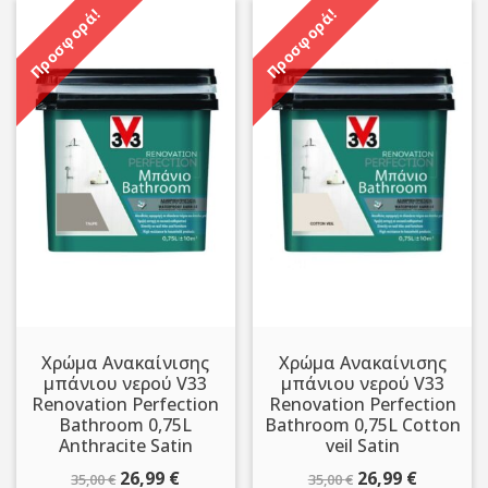
Προσφορά!
Προσφορά!
Χρώμα Ανακαίνισης
Χρώμα Ανακαίνισης
μπάνιου νερού V33
μπάνιου νερού V33
Renovation Perfection
Renovation Perfection
Bathroom 0,75L
Bathroom 0,75L Cotton
Anthracite Satin
veil Satin
Original
Η
Original
Η
26,99
€
26,99
€
35,00
€
35,00
€