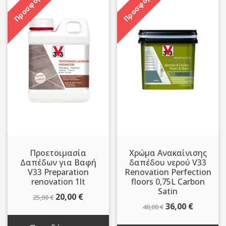
Προσφορά!
Προσφορά!
Προετοιμασία
Χρώμα Ανακαίνισης
Δαπέδων για Βαφή
δαπέδου νερού V33
V33 Preparation
Renovation Perfection
renovation 1lt
floors 0,75L Carbon
Satin
Original
Η
20,00
€
25,00
€
Original
Η
36,00
€
40,00
€
price
τρέχουσα
price
τρέχου
was:
τιμή