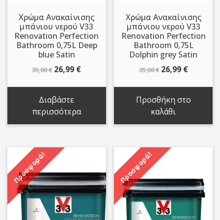
Χρώμα Ανακαίνισης
Χρώμα Ανακαίνισης
μπάνιου νερού V33
μπάνιου νερού V33
Renovation Perfection
Renovation Perfection
Bathroom 0,75L Deep
Bathroom 0,75L
blue Satin
Dolphin grey Satin
Original
Η
Original
Η
26,99
€
26,99
€
35,00
€
35,00
€
price
τρέχουσα
price
τρέχου
was:
τιμή
was:
τιμή
Διαβάστε
Προσθήκη στο
35,00 €.
είναι:
35,00 €.
είναι:
περισσότερα
καλάθι
26,99 €.
26,99 €.
Προσφορά!
Προσφορά!