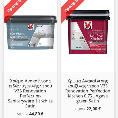
Προσφορά!
Προσφορά!
Χρώμα Ανακαίνισης
Χρώμα Ανακαίνισης
ειδών υγιεινής νερού
κουζίνας νερού V33
V33 Renovation
Renovation Perfection
Perfection
Kitchen 0,75L Agave
Sanitaryware 1lt white
green Satin
Satin
Original
Η
22,00
€
25,00
€
Original
Η
44,80
€
50,00
€
price
τρέχου