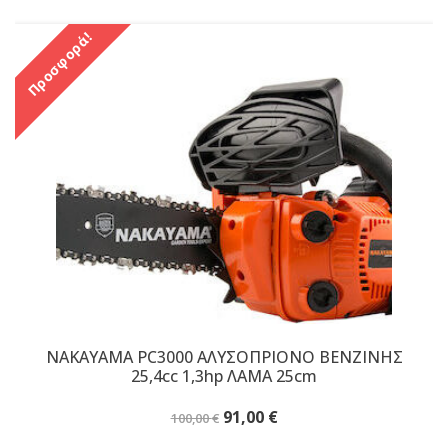
Προσφορά!
NAKAYAMA PC3000 ΑΛΥΣΟΠΡΙΟΝΟ ΒΕΝΖΙΝΗΣ
25,4cc 1,3hp ΛΑΜΑ 25cm
Original
Η
91,00
€
100,00
€
price
τρέχουσα