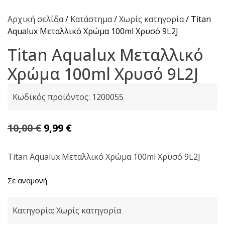
Αρχική σελίδα
/
Κατάστημα
/
Χωρίς κατηγορία
/ Titan
Aqualux Μεταλλικό Χρώμα 100ml Χρυσό 9L2J
Titan Aqualux Μεταλλικό
Χρώμα 100ml Χρυσό 9L2J
Κωδικός προϊόντος:
1200055
Original
Η
10,00
€
9,99
€
price
τρέχουσα
was:
τιμή
Titan Aqualux Μεταλλικό Χρώμα 100ml Χρυσό 9L2J
10,00 €.
είναι:
Σε αναμονή
9,99 €.
Κατηγορία:
Χωρίς κατηγορία