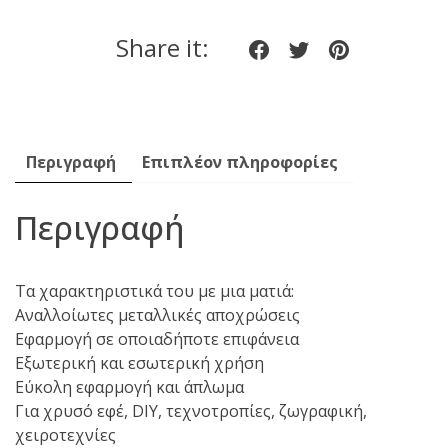
Share it:
Share
Share
Share
on
on
on
Facebook
twitter
pinteres
Περιγραφή
Επιπλέον πληροφορίες
Περιγραφή
Τα χαρακτηριστικά του με μια ματιά:
Αναλλοίωτες μεταλλικές αποχρώσεις
Εφαρμογή σε οποιαδήποτε επιφάνεια
Εξωτερική και εσωτερική χρήση
Εύκολη εφαρμογή και άπλωμα
Για χρυσό εφέ, DIY, τεχνοτροπίες, ζωγραφική,
χειροτεχνίες