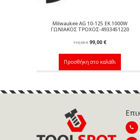
Milwaukee AG 10-125 EK 1000W
ΓΩΝΙΑΚΟΣ ΤΡΟΧΟΣ-4933451220
Original
Η
99,00
€
110,00
€
price
τρέχουσα
was:
τιμή
Προσθήκη στο καλάθι
110,00 €.
είναι:
99,00 €.
Επι