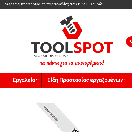
Skip
Δωρεάν μεταφορικά σε παραγγελίες άνω των 150 ευρώ!
to
content
Toolspot
Εργαλεία
Είδη Προστασίας εργαζομένων