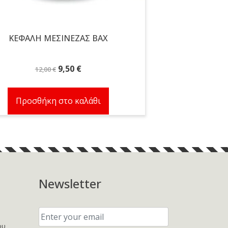
ΚΕΦΑΛΗ ΜΕΣΙΝΕΖΑΣ ΒΑΧ
Original
Η
9,50
€
12,00
€
price
τρέχουσα
was:
τιμή
Προσθήκη στο καλάθι
12,00 €.
είναι:
9,50 €.
Newsletter
Enter
your
email:
ου