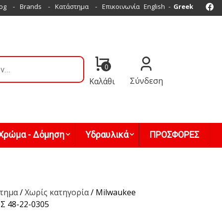
Fa
og
Brands
Κατάστημα
Επικοινωνία
English
Greek
0
Σύνδεση
Καλάθι
Χρώμα - Δόμηση
Υδραυλικά
ΠΡΟΣΦΟΡΕΣ
τημα
/
Χωρίς κατηγορία
/ Milwaukee
 48-22-0305