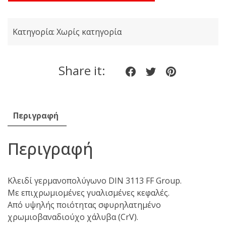
36275
Γερμανοπολύγωνο
Κατηγορία:
Χωρίς κατηγορία
DIΝ3113
Ν.
24
Share it:
Share
Share
Share
ποσότητα
on
on
on
Facebook
twitter
pinteres
Περιγραφή
Περιγραφή
Κλειδί γερμανοπολύγωνο DIN 3113 FF Group.
Με επιχρωμιομένες γυαλισμένες κεφαλές.
Από υψηλής ποιότητας σφυρηλατημένο
χρωμιοβαναδιούχο χάλυβα (CrV).