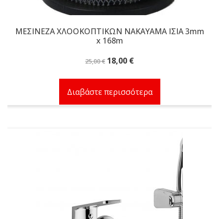
ΜΕΣΙΝΕΖΑ ΧΛΟΟΚΟΠΤΙΚΩΝ NAKAYAMA ΙΣΙΑ 3mm
x 168m
Original
Η
18,00
€
25,00
€
price
τρέχουσα
was:
τιμή
Διαβάστε περισσότερα
25,00 €.
είναι:
18,00 €.