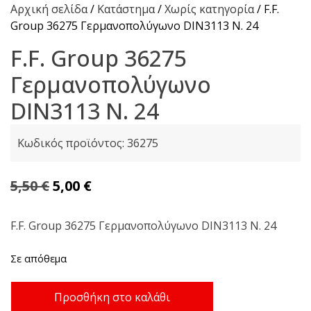
Αρχική σελίδα
/
Κατάστημα
/
Χωρίς κατηγορία
/ F.F.
Group 36275 Γερμανοπολύγωνο DIΝ3113 Ν. 24
F.F. Group 36275
Γερμανοπολύγωνο
DIΝ3113 Ν. 24
Κωδικός προϊόντος:
36275
Original
Η
5,50
€
5,00
€
price
τρέχουσα
was:
τιμή
F.F. Group 36275 Γερμανοπολύγωνο DIΝ3113 Ν. 24
5,50 €.
είναι:
Σε απόθεμα
5,00 €.
F.F.
Προσθήκη στο καλάθι
Group