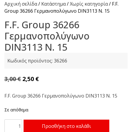
Αρχική σελίδα
/
Κατάστημα
/
Χωρίς κατηγορία
/ F.F.
Group 36266 Γερμανοπολύγωνο DIN3113 Ν. 15
F.F. Group 36266
Γερμανοπολύγωνο
DIN3113 Ν. 15
Κωδικός προϊόντος:
36266
Original
Η
3,00
€
2,50
€
price
τρέχουσα
was:
τιμή
F.F. Group 36266 Γερμανοπολύγωνο DIN3113 Ν. 15
3,00 €.
είναι:
Σε απόθεμα
2,50 €.
F.F.
Προσθήκη στο καλάθι
Group