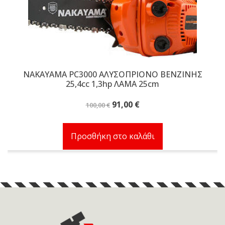
NAKAYAMA PC3000 ΑΛΥΣΟΠΡΙΟΝΟ ΒΕΝΖΙΝΗΣ
25,4cc 1,3hp ΛΑΜΑ 25cm
Original
Η
91,00
€
100,00
€
price
τρέχουσα
was:
τιμή
Προσθήκη στο καλάθι
100,00 €.
είναι:
91,00 €.