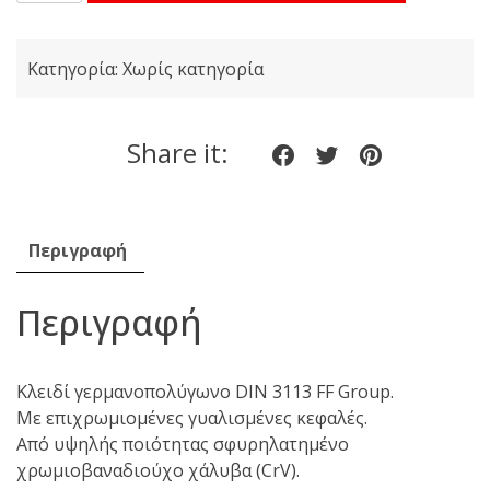
36266
Γερμανοπολύγωνο
Κατηγορία:
Χωρίς κατηγορία
DIN3113
Ν.
15
Share it:
Share
Share
Share
ποσότητα
on
on
on
Facebook
twitter
pinteres
Περιγραφή
Περιγραφή
Κλειδί γερμανοπολύγωνο DIN 3113 FF Group.
Με επιχρωμιομένες γυαλισμένες κεφαλές.
Από υψηλής ποιότητας σφυρηλατημένο
χρωμιοβαναδιούχο χάλυβα (CrV).