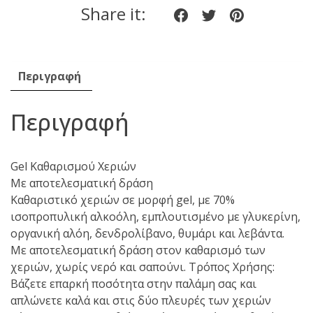
Share it:
Share
Share
Share
80ml
ποσότητα
on
on
on
Facebook
twitter
pinteres
Περιγραφή
Περιγραφή
Gel Καθαρισμού Χεριών
Με αποτελεσματική δράση
Kαθαριστικό χεριών σε μορφή gel, με 70%
ισοπροπυλική αλκοόλη, εμπλουτισμένο με γλυκερίνη,
οργανική αλόη, δενδρολίβανο, θυμάρι και λεβάντα.
Mε αποτελεσματική δράση στον καθαρισμό των
χεριών, χωρίς νερό και σαπούνι. Τρόπος Χρήσης:
Βάζετε επαρκή ποσότητα στην παλάμη σας και
απλώνετε καλά και στις δύο πλευρές των χεριών