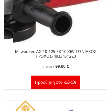
Milwaukee AG 10-125 EK 1000W ΓΩΝΙΑΚΟΣ
ΤΡΟΧΟΣ-4933451220
Original
Η
99,00
€
110,00
€
price
τρέχουσα
was:
τιμή
Προσθήκη στο καλάθι
110,00 €.
είναι:
99,00 €.