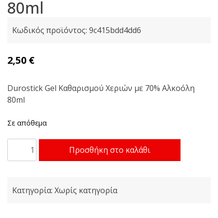
80ml
Κωδικός προϊόντος:
9c415bdd4dd6
2,50
€
Durostick Gel Καθαρισμού Χεριών με 70% Αλκοόλη
80ml
Σε απόθεμα
Durostick
Προσθήκη στο καλάθι
Gel
Καθαρισμού
Χεριών
Κατηγορία:
Χωρίς κατηγορία
με
70%
Αλκοόλη