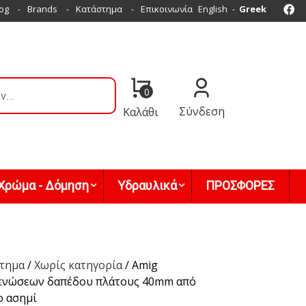
Fa
og
Brands
Κατάστημα
Επικοινωνία
English
Greek
0
Σύνδεση
Καλάθι
Χρώμα - Δόμηση
Υδραυλικά
ΠΡΟΣΦΟΡΕΣ
τημα
/
Χωρίς κατηγορία
/ Amig
ενώσεων δαπέδου πλάτους 40mm από
ο ασημί