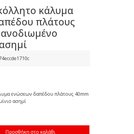
κόλλητο κάλυμα
απέδου πλάτους
 ανοδιωμένο
 ασημί
74eccde1710c
χουσα
ή
λυμα ενώσεων δαπέδου πλάτους 40mm
μίνιο ασημί
ι:
€.
Προσθήκη στο καλάθι