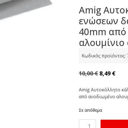
Amig Αυτο
ενώσεων δ
40mm από
αλουμίνιο
Κωδικός προϊόντος:
Original
Η
10,00
€
8,49
€
price
τρέ
was:
τιμ
Amig Αυτοκόλλητο κά
από ανοδιωμένο αλου
10,00 €.
είνα
8,49 
Σε απόθεμα
Amig