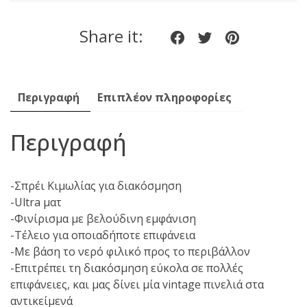
Share it:
Share
Share
Share
on
on
on
Facebook
twitter
pinteres
Περιγραφή
Επιπλέον πληροφορίες
Περιγραφή
-Σπρέι Κιμωλίας για διακόσμηση
-Ultra ματ
-Φινίρισμα με βελούδινη εμφάνιση
-Τέλειο για οποιαδήποτε επιφάνεια
-Με βάση το νερό φιλικό προς το περιβάλλον
-Επιτρέπει τη διακόσμηση εύκολα σε πολλές
επιφάνειες, και μας δίνει μία vintage πινελιά στα
αντικείμενά