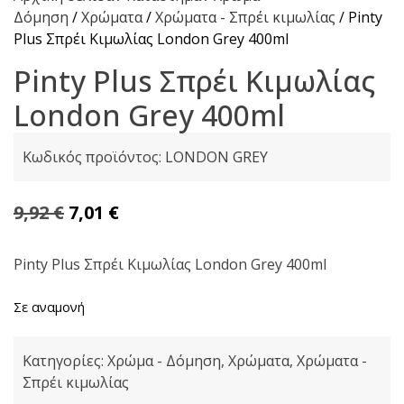
Δόμηση
/
Χρώματα
/
Χρώματα - Σπρέι κιμωλίας
/ Pinty
Plus Σπρέι Κιμωλίας London Grey 400ml
Pinty Plus Σπρέι Κιμωλίας
London Grey 400ml
Κωδικός προϊόντος:
LONDON GREY
Original
Η
9,92
€
7,01
€
price
τρέχουσα
was:
τιμή
Pinty Plus Σπρέι Κιμωλίας London Grey 400ml
9,92 €.
είναι:
Σε αναμονή
7,01 €.
Κατηγορίες:
Χρώμα - Δόμηση
,
Χρώματα
,
Χρώματα -
Σπρέι κιμωλίας