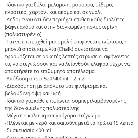
-Ιδανικό για ξύλο, μελαμίνη, μουσαμά, σίδερο,
πλαστικό, χαρτόνι και ακόμα και σε γυαλί
-Δεδομένου ότι δεν περιέχει επιθετικούς διαλύτες,
βάφει ακόμα και στην διογκωμένη πολυστερίνη
(πολυστυρένιο)
-Για να επιτευχθεί μια ομαλή επιφάνεια φινίρισμα, η
μπογιά σπρέι κιμωλία (Chalk) συνιστάται να
εφαρμόζεται σε αρκετές λεπτές στρώσεις, αφήνοντας
τις να στεγνώσουν και να λείανθούν ελαφρά μέχρι να
αποκτήσετε το επιθυμητό αποτέλεσμα
-Απόδοση σπρέι 520/400ml = 2 m2
-Διακόσμηση με απόλυτο ματ φινίρισμα και
βελούδινη όψη και υφή
-Ιδανικό για κάθε επιφάνεια, συμπεριλαμβανομένης
της διογκωμένης πολυστερίνης
-Μέγιστη κάλυψη και γρήγορο στέγνωμα
-Πλένεται με νερό και σαπούνι μετά τα πρώτα 15 λεπτά
-Συσκευασία 400 ml
-Κατασκευαστής :Novasol Spray s.a.