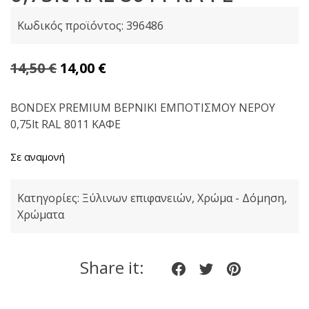
Κωδικός προϊόντος:
396486
Original
Η
14,50
€
14,00
€
price
τρέχουσα
was:
τιμή
BONDEX PREMIUM ΒΕΡΝΙΚΙ ΕΜΠΟΤΙΣΜOY NEΡΟΥ
0,75lt RAL 8011 KAΦΕ
14,50 €.
είναι:
14,00 €.
Σε αναμονή
Κατηγορίες:
Ξύλινων επιφανειών
,
Χρώμα - Δόμηση
,
Χρώματα
Share it:
Share
Share
Share
on
on
on