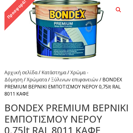
Προσφορά!
Αρχική σελίδα
/
Κατάστημα
/
Χρώμα -
Δόμηση
/
Χρώματα
/
Ξύλινων επιφανειών
/ BONDEX
PREMIUM ΒΕΡΝΙΚΙ ΕΜΠΟΤΙΣΜOY NEΡΟΥ 0,75lt RAL
8011 KAΦΕ
BONDEX PREMIUM ΒΕΡΝΙΚΙ
ΕΜΠΟΤΙΣΜOY NEΡΟΥ
0,75lt RAL 8011 KAΦΕ