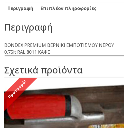
Facebook
twitter
pinteres
Περιγραφή
Επιπλέον πληροφορίες
Περιγραφή
BONDEX PREMIUM ΒΕΡΝΙΚΙ ΕΜΠΟΤΙΣΜOY NEΡΟΥ
0,75lt RAL 8011 KAΦΕ
Σχετικά προϊόντα
Προσφορά!