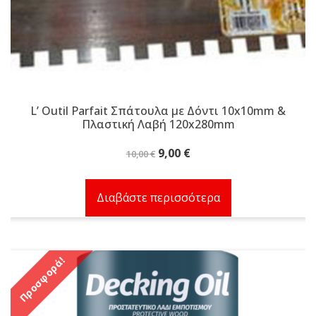
L’ Outil Parfait Σπάτουλα με Δόντι 10x10mm &
Πλαστική Λαβή 120x280mm
Original
Η
9,00
€
10,00
€
price
τρέχουσα
was:
τιμή
Διαβάστε περισσότερα
10,00 €.
είναι:
9,00 €.
Προσφορά!