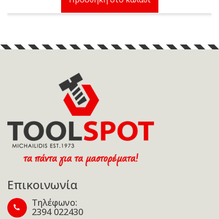
4,00 €.
είναι:
3,50 €.
Επικοινωνία
Τηλέφωνο:
2394 022430