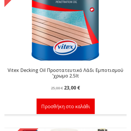
Vitex Decking Oil Προστατευτικό Λάδι Εμποτισμού
ʼχρωμο 2.5lt
Original
Η
23,00
€
25,00
€
price
τρέχουσα
was:
τιμή
Προσθήκη στο καλάθι
25,00 €.
είναι:
23,00 €.