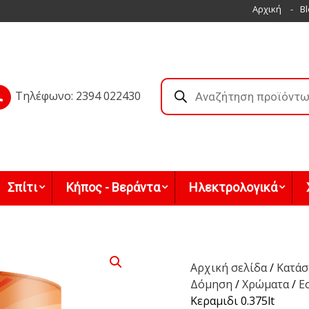
Αρχική
Bl
Products
search
Τηλέφωνο: 2394 022430
Σπίτι
Κήπος - Βεράντα
Ηλεκτρολογικά
Αρχική σελίδα
/
Κατάσ
Δόμηση
/
Χρώματα
/
Ε
Κεραμιδι 0.375lt