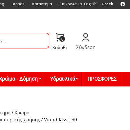
Fa
og
Brands
Κατάστημα
Επικοινωνία
English
Greek
0
Σύνδεση
Καλάθι
Χρώμα - Δόμηση
Υδραυλικά
ΠΡΟΣΦΟΡΕΣ
τημα
/
Χρώμα -
σωτερικής χρήσης
/ Vitex Classic 30