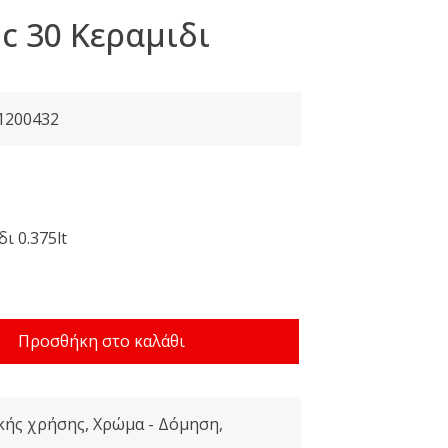
ic 30 Κεραμιδι
1200432
ουσα
δι 0.375lt
:
.
Προσθήκη στο καλάθι
κής χρήσης
,
Χρώμα - Δόμηση
,