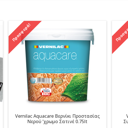
Προσφορά!
Προσφο
Vernilac Aquacare Βερνίκι Προστασίας
Νερού ʼχρωμο Σατινέ 0.75lt
Σ