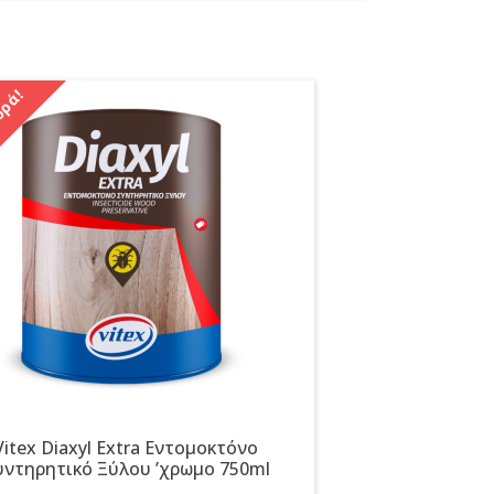
ρά!
Vitex Diaxyl Extra Εντομοκτόνο
υντηρητικό Ξύλου ʼχρωμο 750ml