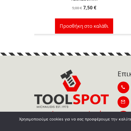
Original
Η
7,50
€
9,00
€
price
τρέχουσα
was:
τιμή
Προσθήκη στο καλάθι
9,00 €.
είναι:
7,50 €.
Επι
Χρησιμοποιούμε cookies για να σας προσφέρουμε την καλύτερ