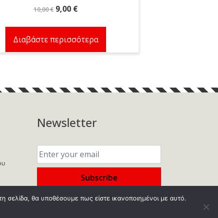
Original
Η
9,00
€
10,00
€
price
τρέχουσα
was:
τιμή
Διαβάστε περισσότερα
10,00 €.
είναι:
9,00 €.
Newsletter
Enter
your
email:
ου
τη σελίδα, θα υποθέσουμε πως είστε ικανοποιημένοι με αυτό.