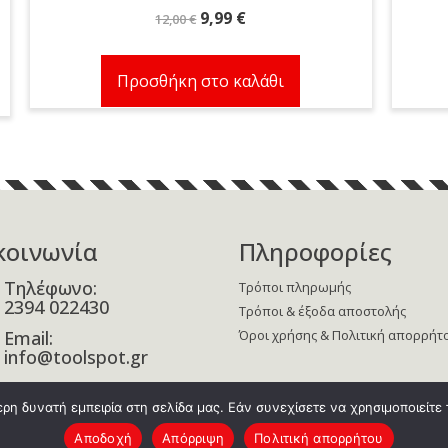
Original
Η
9,99
€
12,00
€
price
τρέχουσα
was:
τιμή
Προσθήκη στο καλάθι
12,00 €.
είναι:
9,99 €.
κοινωνία
Πληροφορίες
Τηλέφωνο:
Τρόποι πληρωμής
2394 022430
Τρόποι & έξοδα αποστολής
Email:
Όροι χρήσης & Πολιτική απορρήτ
info@toolspot.gr
Facebook
η δυνατή εμπειρία στη σελίδα μας. Εάν συνεχίσετε να χρησιμοποιείτε 
Αποδοχή
Απόρριψη
Πολιτική απορρήτου