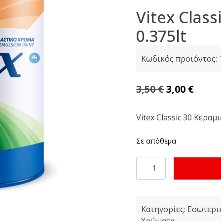
Vitex Class
0.375lt
Κωδικός προϊόντος:
Original
Η
3,50
€
3,00
€
price
τρέχ
was:
τιμή
Vitex Classic 30 Κεραμι
3,50 €.
είναι
Σε απόθεμα
3,00 €
Vitex
Classic
30
Κεραμιδι
Κατηγορίες:
Εσωτερι
0.375lt
Χρώματα