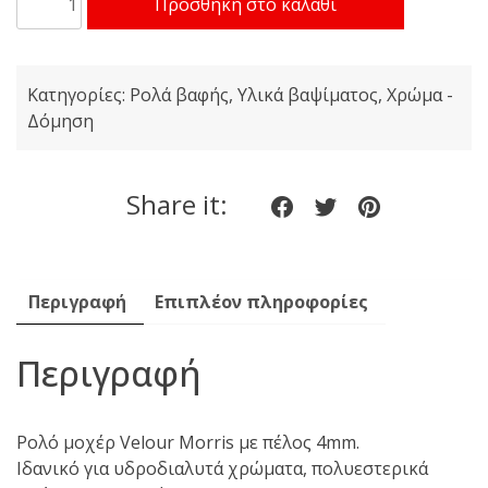
Προσθήκη στο καλάθι
Ρολάκι
Ανταλλακτικό
Μοχαίρ
Κατηγορίες:
Ρολά βαφής
,
Υλικά βαψίματος
,
Χρώμα -
10cm
Δόμηση
22446
ποσότητα
Share it:
Share
Share
Share
on
on
on
Facebook
twitter
pinteres
Περιγραφή
Επιπλέον πληροφορίες
Περιγραφή
Ρολό μοχέρ Velour Morris με πέλος 4mm.
Ιδανικό για υδροδιαλυτά χρώματα, πολυεστερικά