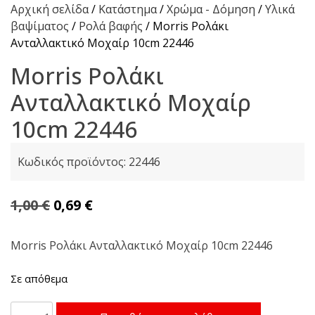
Αρχική σελίδα
/
Κατάστημα
/
Χρώμα - Δόμηση
/
Υλικά
βαψίματος
/
Ρολά βαφής
/ Morris Ρολάκι
Ανταλλακτικό Μοχαίρ 10cm 22446
Morris Ρολάκι
Ανταλλακτικό Μοχαίρ
10cm 22446
Κωδικός προϊόντος:
22446
Original
Η
1,00
€
0,69
€
price
τρέχουσα
was:
τιμή
Morris Ρολάκι Ανταλλακτικό Μοχαίρ 10cm 22446
1,00 €.
είναι:
Σε απόθεμα
0,69 €.
Morris