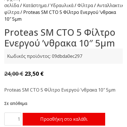
σελίδα
/
Κατάστημα
/
Υδραυλικά
/
Φίλτρα
/
Ανταλλακτικά
φίλτρα
/ Proteas SM CTO 5 Φίλτρο Ενεργού ʼνθρακα
10″ 5μm
Proteas SM CTO 5 Φίλτρο
Ενεργού ʼνθρακα 10″ 5μm
Κωδικός προϊόντος:
09dbda0ec297
Original
Η
24,00
€
23,50
€
price
τρέχουσα
was:
τιμή
Proteas SM CTO 5 Φίλτρο Ενεργού ʼνθρακα 10″ 5μm
24,00 €.
είναι:
Σε απόθεμα
23,50 €.
Proteas
Προσθήκη στο καλάθι
SM