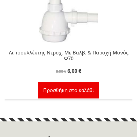
Λιποσυλλέκτης Νεροχ. Με Βαλβ. & Παροχή Μονός
Φ70
Original
Η
6,00
€
8,00
€
price
τρέχουσα
was:
τιμή
Προσθήκη στο καλάθι
8,00 €.
είναι:
6,00 €.