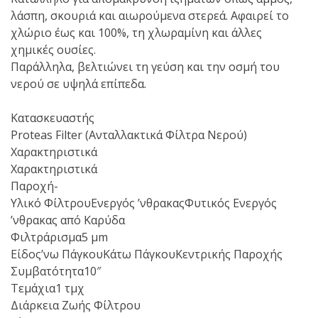
λάσπη, σκουριά και αιωρούμενα στερεά. Αφαιρεί το
χλώριο έως και 100%, τη χλωραμίνη και άλλες
χημικές ουσίες.
Παράλληλα, βελτιώνει τη γεύση και την οσμή του
νερού σε υψηλά επίπεδα.
Κατασκευαστής
Proteas Filter (Ανταλλακτικά Φίλτρα Νερού)
Χαρακτηριστικά
Χαρακτηριστικά
Παροχή-
Υλικό ΦίλτρουΕνεργός ʼνθρακαςΦυτικός Ενεργός
ʼνθρακας από Καρύδα
Φιλτράρισμα5 μm
Είδοςʼνω ΠάγκουΚάτω ΠάγκουΚεντρικής Παροχής
Συμβατότητα10″
Τεμάχια1 τμχ
Διάρκεια Ζωής Φίλτρου