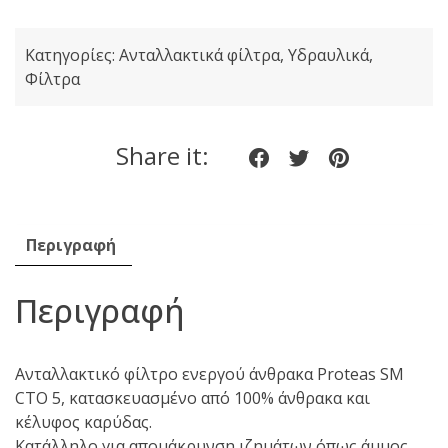
CTO
5
Κατηγορίες:
Ανταλλακτικά φίλτρα
,
Υδραυλικά
,
Φίλτρο
Φίλτρα
Ενεργού
ʼνθρακα
10"
Share it:
Share
Share
Share
5μm
ποσότητα
on
on
on
Facebook
twitter
pinteres
Περιγραφή
Περιγραφή
Ανταλλακτικό φίλτρο ενεργού άνθρακα Proteas SM
CTO 5, κατασκευασμένο από 100% άνθρακα και
κέλυφος καρύδας.
Κατάλληλο για απομάκρυνση ιζημάτων όπως άμμος,