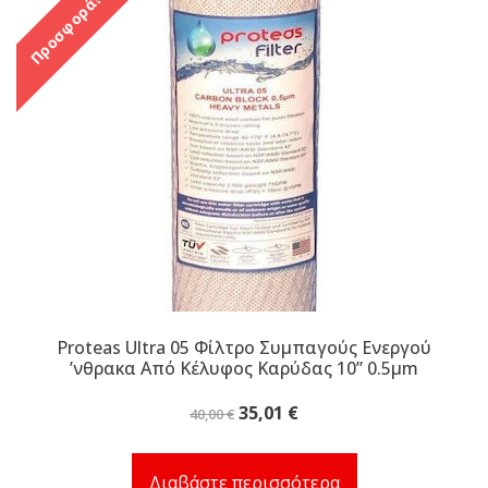
Προσφορά!
Proteas Ultra 05 Φίλτρο Συμπαγούς Ενεργού
ʼνθρακα Από Κέλυφος Καρύδας 10” 0.5μm
Original
Η
35,01
€
40,00
€
price
τρέχουσα
was:
τιμή
Διαβάστε περισσότερα