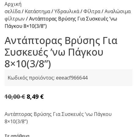
Αρχική
σελίδα
/
Κατάστημα
/
Υδραυλικά
/
Φίλτρα
/
Αναλώσιμα
φίλτρων
/ Αντάπτορας Βρύσης Για Συσκευές ʼνω
Πάγκου 8×10(3/8”)
Αντάπτορας Βρύσης Για
Συσκευές ʼνω Πάγκου
8×10(3/8”)
Κωδικός προϊόντος:
eeeacf966644
Original
Η
10,00
€
8,49
€
price
τρέχουσα
was:
τιμή
Αντάπτορας Βρύσης Για Συσκευές ʼνω Πάγκου
8×10(3/8”)
10,00 €.
είναι:
8,49 €.
Σε απόθεμα