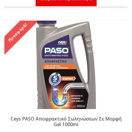
40,00 €.
είναι:
35,01 €.
Προσφορά!
Ceys PASO Αποφρακτικό Σωληνώσεων Σε Μορφή
Gel 1000ml