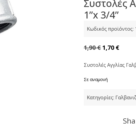
Συστολές Α
1”x 3/4”
Κωδικός προϊόντος:
Original
Η
1,90
€
1,70
€
price
τρέχ
was:
τιμή
Συστολές Αγγλίας Γαλβ
1,90 €.
είναι
Σε αναμονή
1,70 €
Κατηγορίες:
Γαλβανι
Shar