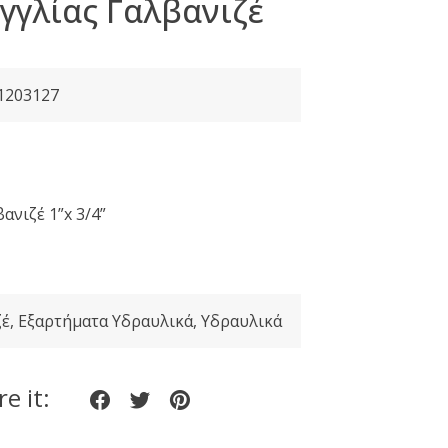
γγλίας Γαλβανιζέ
1203127
ουσα
ανιζέ 1”x 3/4”
:
.
ζέ
,
Εξαρτήματα Υδραυλικά
,
Υδραυλικά
e it:
Share
Share
Share
on
on
on