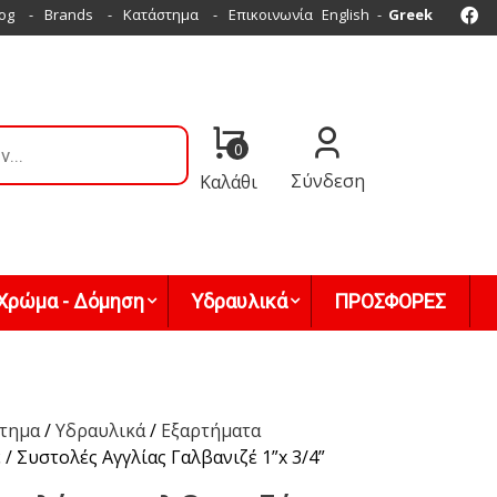
Fa
og
Brands
Κατάστημα
Επικοινωνία
English
Greek
0
Σύνδεση
Καλάθι
Χρώμα - Δόμηση
Υδραυλικά
ΠΡΟΣΦΟΡΕΣ
τημα
/
Υδραυλικά
/
Εξαρτήματα
έ
/ Συστολές Αγγλίας Γαλβανιζέ 1”x 3/4”