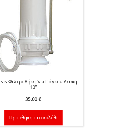
eas Φιλτροθήκη ʼνω Πάγκου Λευκή
10”
35,00
€
Προσθήκη στο καλάθι