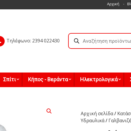
Αρχική
Bl
Products
search
Τηλέφωνο: 2394 022430
Σπίτι
Κήπος - Βεράντα
Ηλεκτρολογικά
Αρχική σελίδα
/
Κατάσ
Υδραυλικά
/
Γαλβανιζ