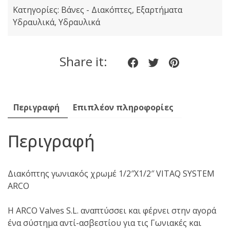
Κατηγορίες:
Βάνες - Διακόπτες
,
Εξαρτήματα
-
Υδραυλικά
,
Υδραυλικά
1/2''
Χρωμέ
ποσότητα
Share it:
Share
Share
Share
on
on
on
Facebook
twitter
pinteres
Περιγραφή
Επιπλέον πληροφορίες
Περιγραφή
Διακόπτης γωνιακός χρωμέ 1/2″Χ1/2″ VITAQ SYSTEM
ARCO
Η ARCO Valves S.L. αναπτύσσει και φέρνει στην αγορά
ένα σύστημα αντί-ασβεστίου για τις Γωνιακές και