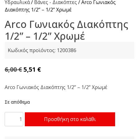
Υδραυλικά
/
Βάνες - Διακόπτες
/ Arco Γωνιακός
Διακόπτης 1/2” – 1/2” Χρωμέ
Arco Γωνιακός Διακόπτης
1/2” – 1/2” Χρωμέ
Κωδικός προϊόντος:
1200386
Original
Η
6,00
€
5,51
€
price
τρέχουσα
was:
τιμή
Arco Γωνιακός Διακόπτης 1/2” – 1/2” Χρωμέ
6,00 €.
είναι:
Σε απόθεμα
5,51 €.
Arco
Προσθήκη στο καλάθι
Γωνιακός
Διακόπτης
1/2''