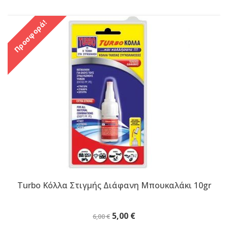
Προσφορά!
Turbo Κόλλα Στιγμής Διάφανη Μπουκαλάκι 10gr
Original
Η
5,00
€
6,00
€
price
τρέχουσα