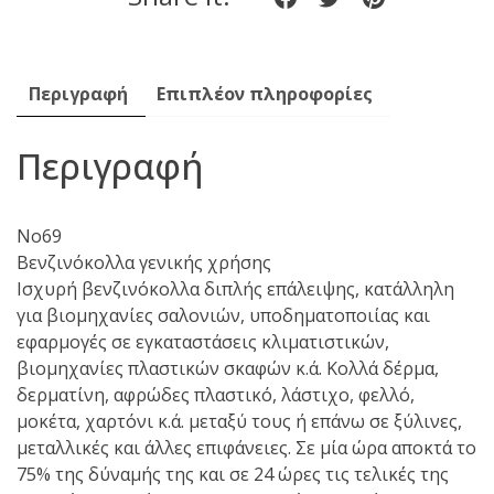
on
on
on
Facebook
twitter
pinteres
Περιγραφή
Επιπλέον πληροφορίες
Περιγραφή
Νο69
Βενζινόκολλα γενικής χρήσης
Ισχυρή βενζινόκολλα διπλής επάλειψης, κατάλληλη
για βιομηχανίες σαλονιών, υποδηματοποιίας και
εφαρμογές σε εγκαταστάσεις κλιματιστικών,
βιομηχανίες πλαστικών σκαφών κ.ά. Κολλά δέρμα,
δερματίνη, αφρώδες πλαστικό, λάστιχο, φελλό,
μοκέτα, χαρτόνι κ.ά. μεταξύ τους ή επάνω σε ξύλινες,
μεταλλικές και άλλες επιφάνειες. Σε μία ώρα αποκτά το
75% της δύναμής της και σε 24 ώρες τις τελικές της