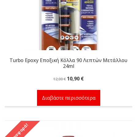
Turbo Epoxy Εποξική Κόλλα 90 Λεπτών Μετάλλου
24ml
Original
Η
10,90
€
12,00
€
price
τρέχουσα
was:
τιμή
Διαβάστε περισσότερα
12,00 €.
είναι:
10,90 €.
Προσφορά!