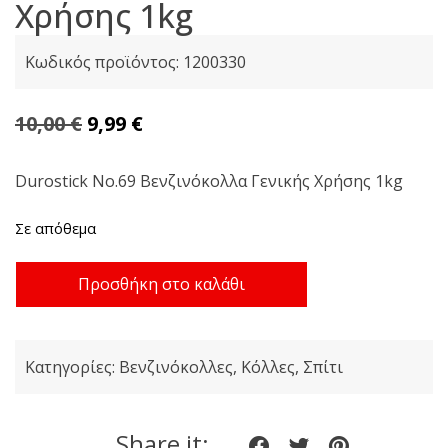
Χρήσης 1kg
Κωδικός προϊόντος:
1200330
Original
Η
10,00
€
9,99
€
price
τρέχουσα
was:
τιμή
Durostick Νο.69 Bενζινόκολλα Γενικής Χρήσης 1kg
10,00 €.
είναι:
Σε απόθεμα
9,99 €.
Durostick
Προσθήκη στο καλάθι
Νο.69
Bενζινόκολλα
Γενικής
Κατηγορίες:
Βενζινόκολλες
,
Κόλλες
,
Σπίτι
Χρήσης
1kg
ποσότητα
Share it:
Share
Share
Share