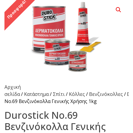
Προσφορά!
Αρχική
σελίδα
/
Κατάστημα
/
Σπίτι
/
Κόλλες
/
Βενζινόκολλες
/ Du
Νο.69 Bενζινόκολλα Γενικής Χρήσης 1kg
Durostick Νο.69
Bενζινόκολλα Γενικής