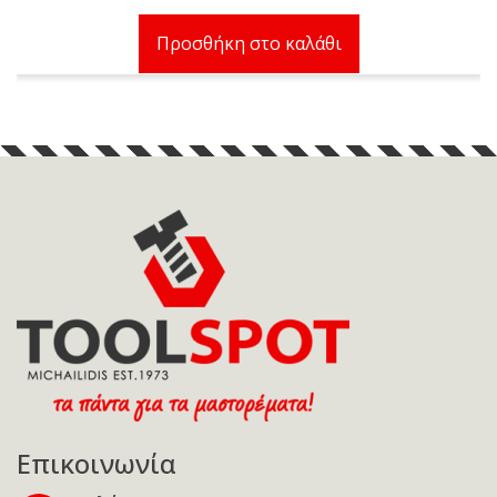
was:
τιμή
Προσθήκη στο καλάθι
6,00 €.
είναι:
5,00 €.
Επικοινωνία