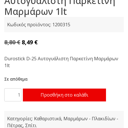
Αυτογυάλιστη Παρκετίνη
Mαρμάρων 1lt
Κωδικός προϊόντος:
1200315
Original
Η
8,80
€
8,49
€
price
τρέχουσα
was:
τιμή
Durostick D-25 Αυτογυάλιστη Παρκετίνη Mαρμάρων
1lt
8,80 €.
είναι:
8,49 €.
Σε απόθεμα
Durostick
Προσθήκη στο καλάθι
D-
25
Αυτογυάλιστη
Κατηγορίες:
Καθαριστικά
,
Μαρμάρων - Πλακιδίων -
Παρκετίνη
Πέτρας
,
Σπίτι
Mαρμάρων