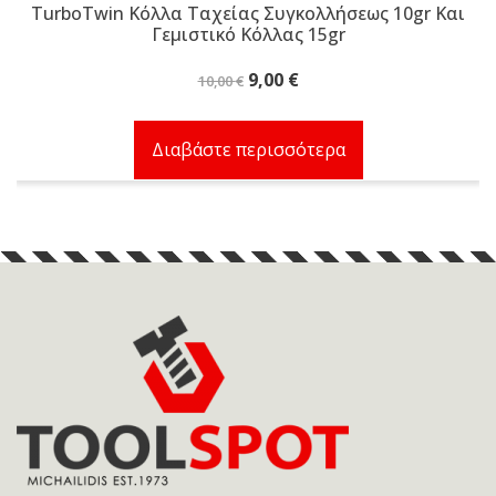
TurboTwin Κόλλα Ταχείας Συγκολλήσεως 10gr Και
Γεμιστικό Κόλλας 15gr
Original
Η
9,00
€
10,00
€
price
τρέχουσα
was:
τιμή
Διαβάστε περισσότερα
10,00 €.
είναι:
9,00 €.