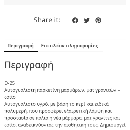
1lt
ποσότητα
Share it:
Share
Share
Share
on
on
on
Facebook
twitter
pinteres
Περιγραφή
Επιπλέον πληροφορίες
Περιγραφή
D-25
Αυτογυάλιστη παρκετίνη μαρμάρων, ματ γρανιτών –
cotto
Αυτογυάλιστο υγρό, με βάση το κερί και ειδικά
πολυμερή, που προσφέρει εξαιρετική λάμψη και
προστασία σε παλιά ή νέα μάρμαρα, ματ γρανίτες και
cotto, αναδεικνύοντας την αισθητική τους. Δη­μιουργεί