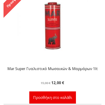
Mar Super Γυαλιστικό Μωσαικών & Μαρμάρων 1lt
Original
Η
12,00
€
15,00
€
price
τρέχουσα
was:
τιμή
Προσθήκη στο καλάθι
15,00 €.
είναι:
12,00 €.