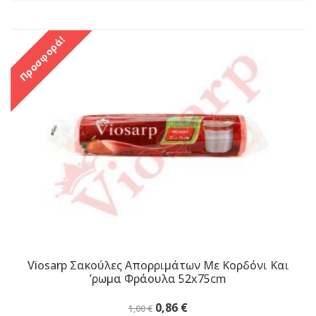
Προσφορά!
Viosarp Σακούλες Απορριμάτων Με Κορδόνι Και
ʼρωμα Φράουλα 52x75cm
Original
Η
0,86
€
1,00
€