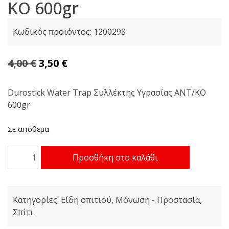
ΚΟ 600gr
Κωδικός προϊόντος:
1200298
Original
Η
4,00
€
3,50
€
price
τρέχουσα
was:
τιμή
Durostick Water Trap Συλλέκτης Υγρασίας ΑΝΤ/ΚΟ
600gr
4,00 €.
είναι:
3,50 €.
Σε απόθεμα
Durostick
Προσθήκη στο καλάθι
Water
Trap
Συλλέκτης
Κατηγορίες:
Είδη σπιτιού
,
Μόνωση - Προστασία
,
Υγρασίας
Σπίτι
ΑΝΤ/
ΚΟ