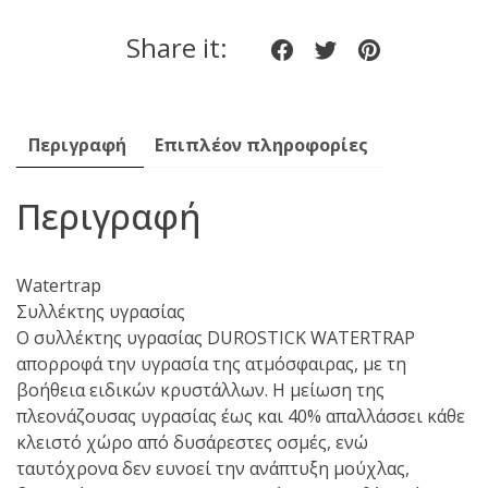
600gr
Share it:
Share
Share
Share
ποσότητα
on
on
on
Facebook
twitter
pinteres
Περιγραφή
Επιπλέον πληροφορίες
Περιγραφή
Watertrap
Συλλέκτης υγρασίας
Ο συλλέκτης υγρασίας DUROSTICK WATERTRAP
απορροφά την υγρασία της ατμόσφαιρας, με τη
βοήθεια ειδικών κρυστάλλων. Η μείωση της
πλεονάζουσας υγρασίας έως και 40% απαλλάσσει κάθε
κλειστό χώρο από δυσάρεστες οσμές, ενώ
ταυτόχρονα δεν ευνοεί την ανάπτυξη μούχλας,