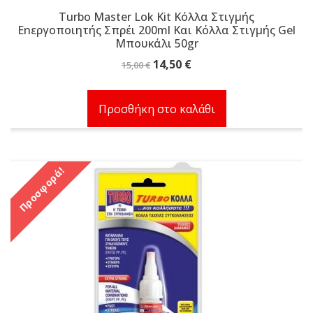
Turbo Master Lok Kit Κόλλα Στιγμής
Εnεργοποιητής Σπρέι 200ml Και Κόλλα Στιγμής Gel
Μπουκάλι 50gr
Original
Η
14,50
€
15,00
€
price
τρέχουσα
was:
τιμή
Προσθήκη στο καλάθι
15,00 €.
είναι:
14,50 €.
Προσφορά!