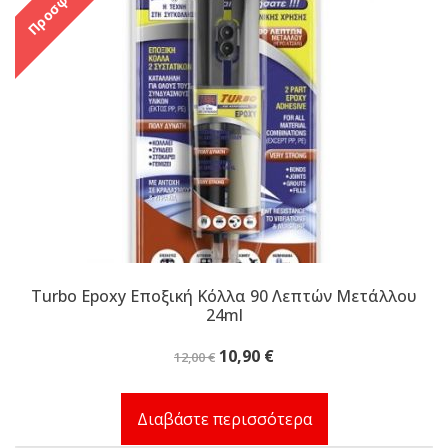
Προσφορά!
Turbo Epoxy Εποξική Κόλλα 90 Λεπτών Μετάλλου
24ml
Original
Η
10,90
€
12,00
€
price
τρέχουσα
was:
τιμή
Διαβάστε περισσότερα
12,00 €.
είναι: