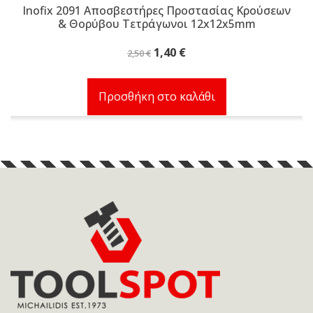
Inofix 2091 Αποσβεστήρες Προστασίας Κρούσεων
& Θορύβου Τετράγωνοι 12x12x5mm
Original
Η
1,40
€
2,50
€
price
τρέχουσα
was:
τιμή
Προσθήκη στο καλάθι
2,50 €.
είναι:
1,40 €.