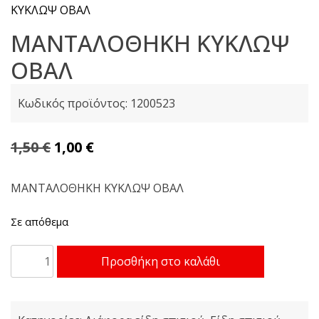
ΚΥΚΛΩΨ ΟΒΑΛ
ΜΑΝΤΑΛΟΘΗΚΗ ΚΥΚΛΩΨ
ΟΒΑΛ
Κωδικός προϊόντος:
1200523
Original
Η
1,50
€
1,00
€
price
τρέχουσα
was:
τιμή
ΜΑΝΤΑΛΟΘΗΚΗ ΚΥΚΛΩΨ ΟΒΑΛ
1,50 €.
είναι:
Σε απόθεμα
1,00 €.
ΜΑΝΤΑΛΟΘΗΚΗ
Προσθήκη στο καλάθι
ΚΥΚΛΩΨ
ΟΒΑΛ
ποσότητα