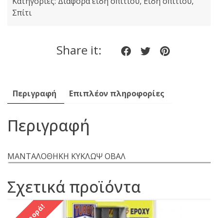
Κατηγορίες:
Διάφορα είδη σπιτιού
,
Είδη σπιτιού
,
Σπίτι
Share it:
Share
Share
Share
on
on
on
Facebook
twitter
pinteres
Περιγραφή
Επιπλέον πληροφορίες
Περιγραφή
ΜΑΝΤΑΛΟΘΗΚΗ ΚΥΚΛΩΨ ΟΒΑΛ
Σχετικά προϊόντα