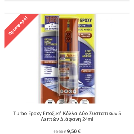
10,90 €.
Προσφορά!
Turbo Epoxy Εποξική Κόλλα Δύο Συστατικών 5
Λεπτών Διάφανη 24ml
Original
Η
9,50
€
10,00
€