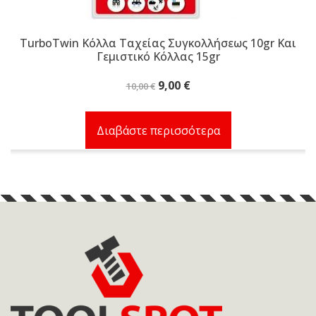
TurboTwin Κόλλα Ταχείας Συγκολλήσεως 10gr Και
Γεμιστικό Κόλλας 15gr
Original
Η
9,00
€
10,00
€
price
τρέχουσα
was:
τιμή
Διαβάστε περισσότερα
10,00 €.
είναι:
9,00 €.