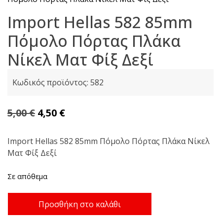
Import Hellas 582 85mm
Πόμολο Πόρτας Πλάκα
Νίκελ Ματ Φίξ Δεξί
Κωδικός προϊόντος:
582
Original
Η
5,00
€
4,50
€
price
τρέχουσα
was:
τιμή
Import Hellas 582 85mm Πόμολο Πόρτας Πλάκα Νίκελ
Ματ Φίξ Δεξί
5,00 €.
είναι:
4,50 €.
Σε απόθεμα
Import
Προσθήκη στο καλάθι
Hellas