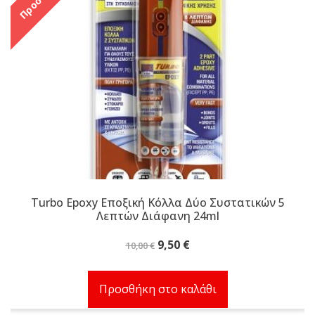
Turbo Epoxy Εποξική Κόλλα Δύο Συστατικών 5
Λεπτών Διάφανη 24ml
Original
Η
9,50
€
10,00
€
price
τρέχουσα
was:
τιμή
Προσθήκη στο καλάθι
10,00 €.
είναι:
9,50 €.