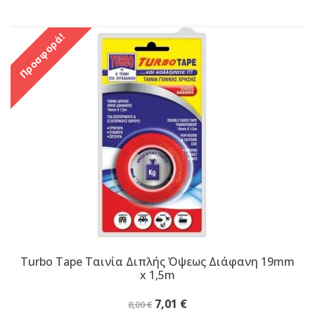
Προσφορά!
Turbo Tape Ταινία Διπλής Όψεως Διάφανη 19mm
x 1,5m
Original
Η
7,01
€
8,00
€