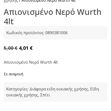
χρήσης
/ Απιονισμένο Νερό Wurth 4lt
Απιονισμένο Νερό Wurth
4lt
Κωδικός προϊόντος:
0890381006
Original
Η
5,00
€
4,01
€
price
τρέχουσα
was:
τιμή
Απιονισμένο Νερό Wurth 4lt
5,00 €.
είναι:
Σε αναμονή
4,01 €.
Κατηγορίες:
Διάφορα ειδη οικιακής χρήσης
,
Είδη
οικιακής χρήσης
,
Σπίτι