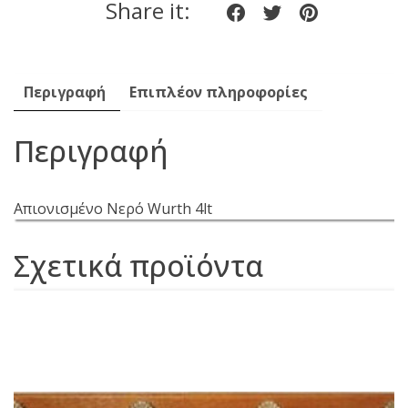
Share it:
Share
Share
Share
on
on
on
Facebook
twitter
pinteres
Περιγραφή
Επιπλέον πληροφορίες
Περιγραφή
Απιονισμένο Νερό Wurth 4lt
Σχετικά προϊόντα