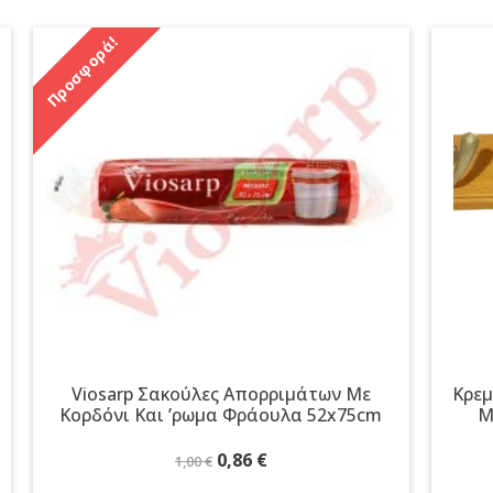
Προσφορά!
Viosarp Σακούλες Απορριμάτων Με
Κρεμ
Κορδόνι Και ʼρωμα Φράουλα 52x75cm
Μ
Original
Η
0,86
€
1,00
€
price
τρέχουσα