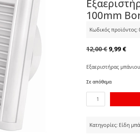
Εξαεριστή
100mm Bo
Κωδικός προϊόντος:
Original
Η
12,00
€
9,99
€
price
τρέ
was:
τιμ
Εξαεριστήρας μπάνι
12,00 €.
είνα
Σε απόθεμα
9,99 
Εξαεριστήρας
μπάνιου
100mm
Borman
Κατηγορίες:
Είδη μπ
BTW4300
ποσότητα