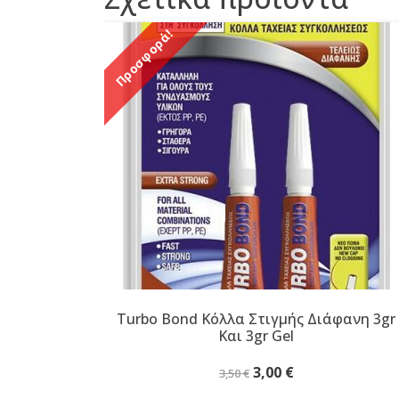
Προσφορά!
Turbo Bond Κόλλα Στιγμής Διάφανη 3gr
Και 3gr Gel
Original
Η
3,00
€
3,50
€
price
τρέχουσα