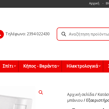
Αρχική
Bl
Products
search
Τηλέφωνο: 2394 022430
Σπίτι
Κήπος - Βεράντα
Ηλεκτρολογικά
Αρχική σελίδα
/
Κατάσ
μπάνιου
/ Εξαεριστή