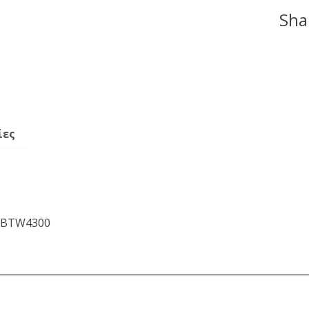
Shar
ίες
n BTW4300