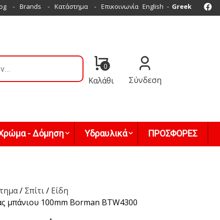
Fa
og
Brands
Κατάστημα
Επικοινωνία
English
Greek
0
Σύνδεση
Καλάθι
Χρώμα - Δόμηση
Υδραυλικά
ΠΡΟΣΦΟΡΕΣ
τημα
/
Σπίτι
/
Είδη
ρας μπάνιου 100mm Borman BTW4300