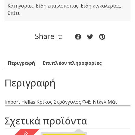
Κατηγορίες:
Είδη επιπλοποιιας
,
Είδη κιγκαλερίας
,
Φ45
Σπίτι
Νίκελ
Μάτ
ποσότητα
Share it:
Share
Share
Share
on
on
on
Facebook
twitter
pinteres
Περιγραφή
Επιπλέον πληροφορίες
Περιγραφή
Import Hellas Κρίκος Στρόγγυλος Φ45 Νίκελ Μάτ
Σχετικά προϊόντα