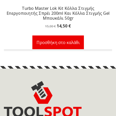
Turbo Master Lok Kit Κόλλα Στιγμής
Εnεργοποιητής Σπρέι 200ml Και Κόλλα Στιγμής Gel
Μπουκάλι 50gr
Original
Η
14,50
€
15,00
€
price
τρέχουσα
was:
τιμή
Προσθήκη στο καλάθι
15,00 €.
είναι:
14,50 €.