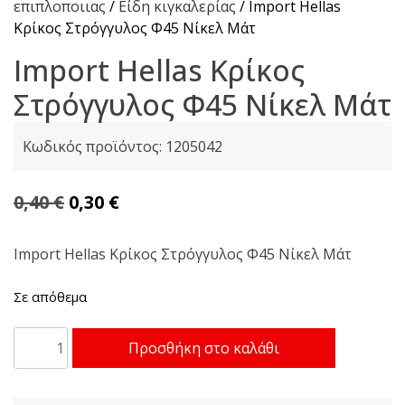
επιπλοποιιας
/
Είδη κιγκαλερίας
/ Import Hellas
Κρίκος Στρόγγυλος Φ45 Νίκελ Μάτ
Import Hellas Κρίκος
Στρόγγυλος Φ45 Νίκελ Μάτ
Κωδικός προϊόντος:
1205042
Original
Η
0,40
€
0,30
€
price
τρέχουσα
was:
τιμή
Import Hellas Κρίκος Στρόγγυλος Φ45 Νίκελ Μάτ
0,40 €.
είναι:
Σε απόθεμα
0,30 €.
Import
Προσθήκη στο καλάθι
Hellas
Κρίκος
Στρόγγυλος