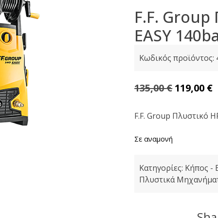
F.F. Group
EASY 140ba
Κωδικός προϊόντος:
Original
135,00
€
119,00
€
price
was:
F.F. Group Πλυστικό 
135,00 €.
ε
Σε αναμονή
1
Κατηγορίες:
Κήπος - 
Πλυστικά Μηχανήμα
Shar