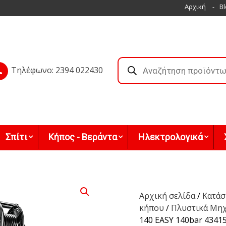
Αρχική
Bl
Products
search
Τηλέφωνο: 2394 022430
Σπίτι
Κήπος - Βεράντα
Ηλεκτρολογικά
Αρχική σελίδα
/
Κατάσ
κήπου
/
Πλυστικά Μη
140 EASY 140bar 4341