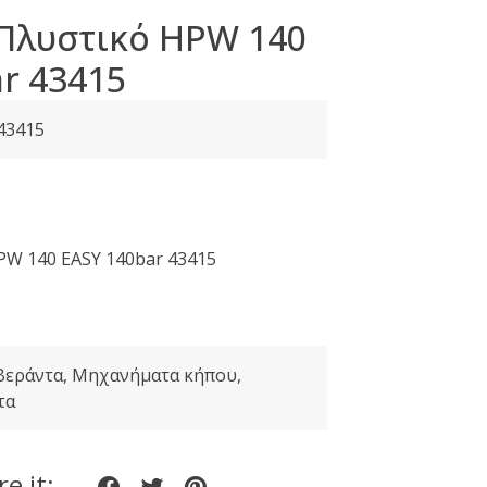
 Πλυστικό HPW 140
r 43415
43415
Η
τρέχουσα
τιμή
HPW 140 EASY 140bar 43415
ίναι:
19,00 €.
Βεράντα
,
Μηχανήματα κήπου
,
τα
e it:
Share
Share
Share