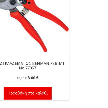
ΙΔΙ ΚΛΑΔΕΜΑΤΟΣ BENMAN PSB-M1
No 77057
Original
Η
8,00
€
10,00
€
price
τρέχουσα
was:
τιμή
Προσθήκη στο καλάθι
10,00 €.
είναι:
8,00 €.