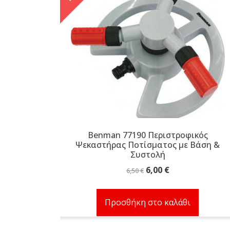
Benman 77190 Περιστροφικός
Ψεκαστήρας Ποτίσματος με Βάση &
Συστολή
Original
Η
6,00
€
6,50
€
price
τρέχουσα
was:
τιμή
Προσθήκη στο καλάθι
6,50 €.
είναι:
6,00 €.