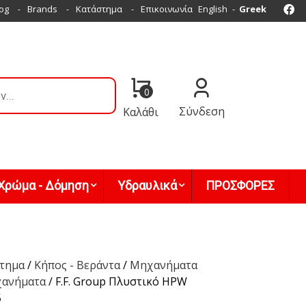
Fa
og
Brands
Κατάστημα
Επικοινωνία
English
Greek
0
Σύνδεση
Καλάθι
Χρώμα - Δόμηση
Υδραυλικά
ΠΡΟΣΦΟΡΕΣ
τημα
/
Κήπος - Βεράντα
/
Μηχανήματα
χανήματα
/ F.F. Group Πλυστικό HPW
5