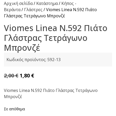
Αρχική σελίδα
/
Κατάστημα
/
Κήπος -
Βεράντα
/
Γλάστρες
/ Viomes Linea Ν.592 Πιάτο
Γλάστρας Τετράγωνο Μπρονζέ
Viomes Linea Ν.592 Πιάτο
Γλάστρας Τετράγωνο
Μπρονζέ
Κωδικός προϊόντος:
592-13
Original
Η
2,00
€
1,80
€
price
τρέχουσα
was:
τιμή
Viomes Linea Ν.592 Πιάτο Γλάστρας Τετράγωνο
Μπρονζέ
2,00 €.
είναι:
1,80 €.
Σε απόθεμα