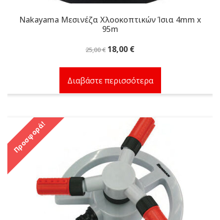
Nakayama Μεσινέζα Χλοοκοπτικών Ίσια 4mm x
95m
Original
Η
18,00
€
25,00
€
price
τρέχουσα
was:
τιμή
Διαβάστε περισσότερα
25,00 €.
είναι:
18,00 €.
Προσφορά!