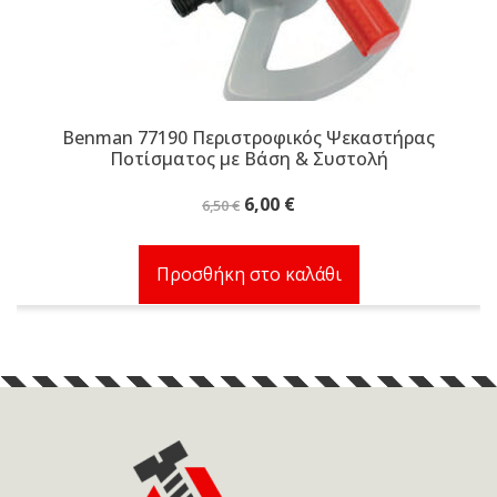
Benman 77190 Περιστροφικός Ψεκαστήρας
Ποτίσματος με Βάση & Συστολή
Original
Η
6,00
€
6,50
€
price
τρέχουσα
was:
τιμή
Προσθήκη στο καλάθι
6,50 €.
είναι:
6,00 €.