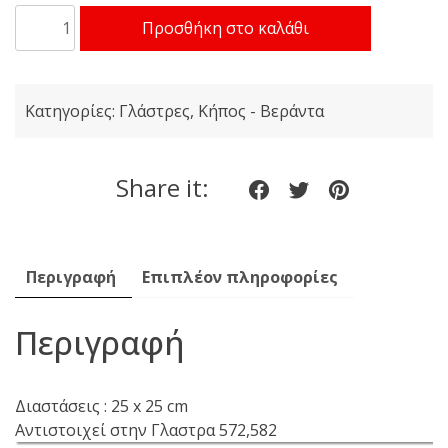
Viomes
Προσθήκη στο καλάθι
Linea
Ν.592
Πιάτο
Κατηγορίες:
Γλάστρες
,
Κήπος - Βεράντα
Γλάστρας
Τετράγωνο
Μπρονζέ
Share it:
Share
Share
Share
ποσότητα
on
on
on
Facebook
twitter
pinteres
Περιγραφή
Επιπλέον πληροφορίες
Περιγραφή
Διαστάσεις : 25 x 25 cm
Αντιστοιχεί στην Γλαστρα 572,582