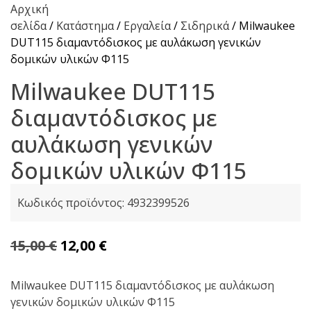
Αρχική
σελίδα
/
Κατάστημα
/
Εργαλεία
/
Σιδηρικά
/ Milwaukee
DUT115 διαμαντόδισκος με αυλάκωση γενικών
δομικών υλικών Φ115
Milwaukee DUT115
διαμαντόδισκος με
αυλάκωση γενικών
δομικών υλικών Φ115
Κωδικός προϊόντος:
4932399526
Original
Η
15,00
€
12,00
€
price
τρέχουσα
was:
τιμή
Milwaukee DUT115 διαμαντόδισκος με αυλάκωση
γενικών δομικών υλικών Φ115
15,00 €.
είναι: