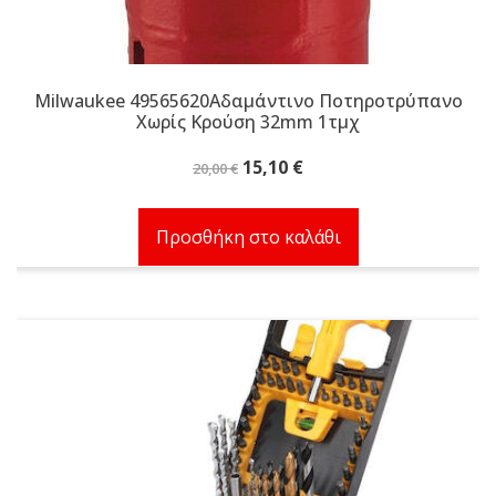
Milwaukee 49565620Αδαμάντινο Ποτηροτρύπανο
Χωρίς Κρούση 32mm 1τμχ
Original
Η
15,10
€
20,00
€
price
τρέχουσα
was:
τιμή
Προσθήκη στο καλάθι
20,00 €.
είναι:
15,10 €.