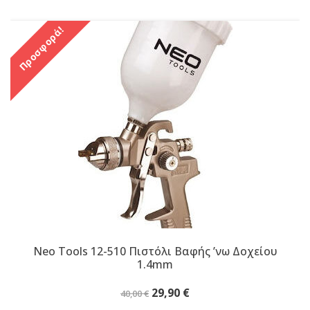
Προσφορά!
Neo Tools 12-510 Πιστόλι Βαφής ʼνω Δοχείου
1.4mm
Original
Η
29,90
€
40,00
€
price
τρέχουσα