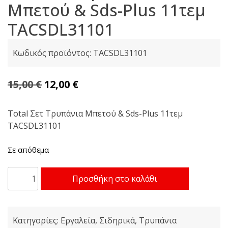
Μπετού & Sds-Plus 11τεμ
TACSDL31101
Κωδικός προϊόντος:
TACSDL31101
Original
Η
15,00
€
12,00
€
price
τρέχουσα
was:
τιμή
Total Σετ Τρυπάνια Μπετού & Sds-Plus 11τεμ
TACSDL31101
15,00 €.
είναι:
12,00 €.
Σε απόθεμα
Total
Προσθήκη στο καλάθι
Σετ
Τρυπάνια
Μπετού
Κατηγορίες:
Εργαλεία
,
Σιδηρικά
,
Τρυπάνια
&