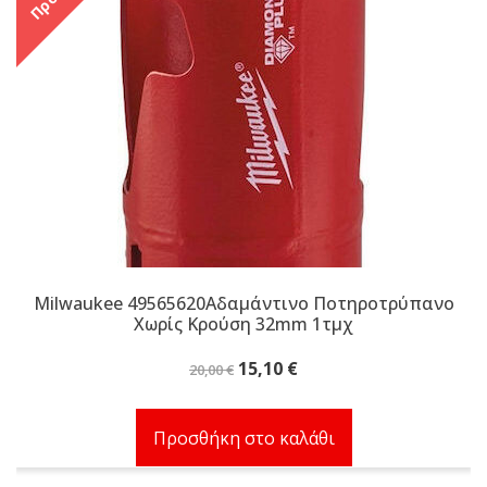
Milwaukee 49565620Αδαμάντινο Ποτηροτρύπανο
Χωρίς Κρούση 32mm 1τμχ
Original
Η
15,10
€
20,00
€
price
τρέχουσα
was:
τιμή
Προσθήκη στο καλάθι
20,00 €.
είναι:
15,10 €.