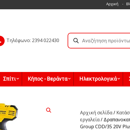
Αρχική
Bl
Products
search
Τηλέφωνο: 2394 022430
Σπίτι
Κήπος - Βεράντα
Ηλεκτρολογικά
Αρχική σελίδα
/
Κατάσ
εργαλεία
/ Δραπανοκατ
Group CDD/35 20V Plu