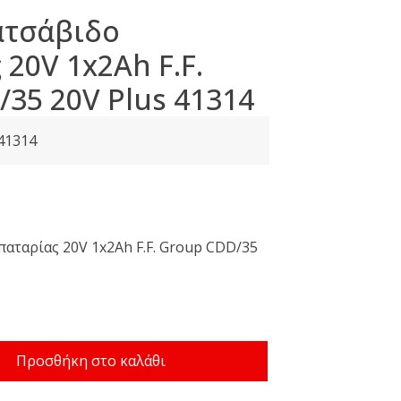
ατσάβιδο
20V 1x2Ah F.F.
35 20V Plus 41314
41314
έχουσα
μή
ταρίας 20V 1x2Ah F.F. Group CDD/35
αι:
01 €.
Προσθήκη στο καλάθι