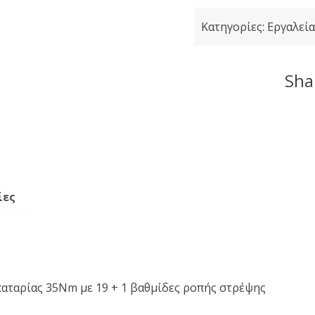
1x2Ah
Κατηγορίες:
Εργαλεί
F.F.
Group
CDD/35
Shar
20V
Plus
41314
ποσότητα
ίες
ταρίας 35Nm με 19 + 1 βαθμίδες ροπής στρέψης