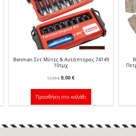
Benman Σετ Μύτες & Αντάπτορας 74149
B
10τμχ
Πετ
Original
Η
9,00
€
12,00
€
price
τρέχουσα
was:
τιμή
Προσθήκη στο καλάθι
12,00 €.
είναι:
9,00 €.