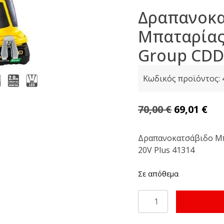
Δραπανοκ
Μπαταρίας 
Group CDD/
Κωδικός προϊόντος:
Original
Η
70,00
€
69,01
€
price
τρ
was:
τι
Δραπανοκατσάβιδο Μπα
20V Plus 41314
70,00 €.
είν
69,
Σε απόθεμα
Δραπανοκατσάβιδο
Μπαταρίας
20V