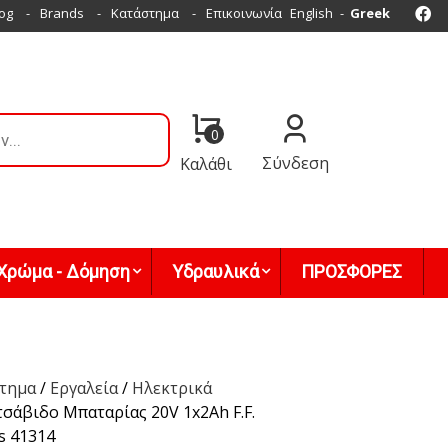
Fa
og
Brands
Κατάστημα
Επικοινωνία
English
Greek
0
Σύνδεση
Καλάθι
Χρώμα - Δόμηση
Υδραυλικά
ΠΡΟΣΦΟΡΕΣ
τημα
/
Εργαλεία
/
Ηλεκτρικά
σάβιδο Μπαταρίας 20V 1x2Ah F.F.
s 41314