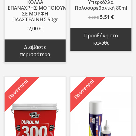
ΚΟΛΛΑ
Υπερκόλλα
ΕΠΑΝΑΧΡΗΣΙΜΟΠΟΙΟΥΜΕΝΗ
Πολυουρεθανική 80ml
ΣΕ ΜΟΡΦΗ
Original
Η
5,51
€
6,00
€
ΠΛΑΣΤΕΛΙΝΗΣ 50gr
price
τρέχουσ
2,00
€
was:
τιμή
Προσθήκη στο
6,00 €.
είναι:
καλάθι
5,51 €.
Διαβάστε
περισσότερα
Προσφορά!
Προσφορά!