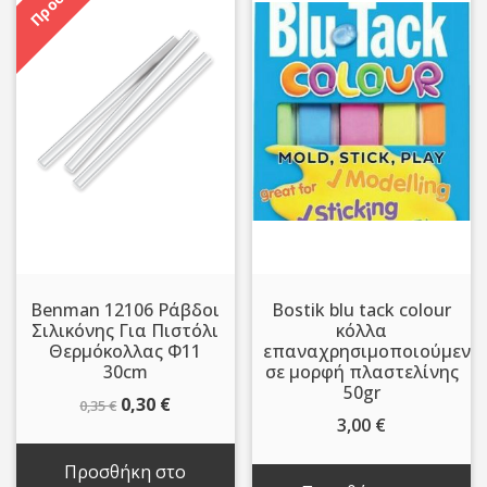
Benman 12106 Ράβδοι
Bostik blu tack colour
Σιλικόνης Για Πιστόλι
κόλλα
Θερμόκολλας Φ11
επαναχρησιμοποιούμενη
30cm
σε μορφή πλαστελίνης
50gr
Original
Η
0,30
€
0,35
€
3,00
€
price
τρέχουσα
was:
τιμή
Προσθήκη στο
0,35 €.
είναι: