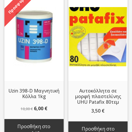
Προσφορά!
Uzin 398-D Μαγνητική
Αυτοκόλλητα σε
Κόλλα 1kg
μορφή πλαστελίνης
UHU Patafix 80τεμ
Original
Η
6,00
€
10,00
€
3,50
€
price
τρέχουσα
was:
τιμή
Προσθήκη στο
Προσθήκη στο
10,00 €.
είναι: