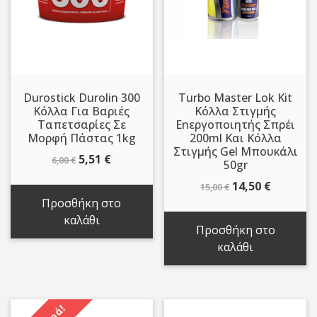
Durostick Durolin 300
Turbo Master Lok Kit
Κόλλα Για Βαριές
Κόλλα Στιγμής
Ταπετσαρίες Σε
Εnεργοποιητής Σπρέι
Μορφή Πάστας 1kg
200ml Και Κόλλα
Στιγμής Gel Μπουκάλι
Original
Η
5,51
€
6,00
€
50gr
price
τρέχουσα
Original
Η
14,50
€
15,00
€
was:
τιμή
price
τρέχου
Προσθήκη στο
6,00 €.
είναι:
was:
τιμή
καλάθι
5,51 €.
Προσθήκη στο
15,00 €.
είναι:
καλάθι
14,50 €.