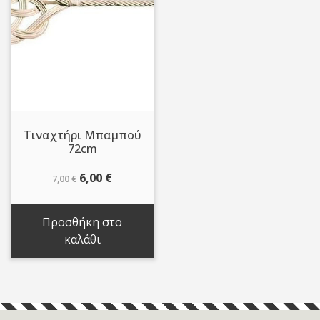
Τιναχτήρι Μπαμπού
72cm
Original
Η
6,00
€
7,00
€
price
τρέχουσα
was:
τιμή
Προσθήκη στο
7,00 €.
είναι:
καλάθι
6,00 €.