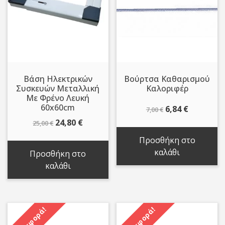
Βάση Ηλεκτρικών
Βούρτσα Καθαρισμού
Συσκευών Μεταλλική
Καλοριφέρ
Με Φρένο Λευκή
60x60cm
Original
Η
6,84
€
7,00
€
price
τρέχουσ
Original
Η
24,80
€
25,00
€
was:
τιμή
price
τρέχουσα
Προσθήκη στο
7,00 €.
είναι:
was:
τιμή
καλάθι
Προσθήκη στο
6,84 €.
25,00 €.
είναι:
καλάθι
24,80 €.
Προσφορά!
Προσφορά!