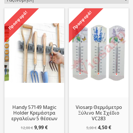
Προσφορά!
Προσφορά!
Handy 57149 Magic
Viosarp Θερμόμετρο
Holder Κρεμάστρα
Ξύλινο Με Σχέδιο
εργαλείων 5 θέσεων
VC283
Original
Η
Original
Η
9,99
€
4,50
€
12,00
€
5,00
€