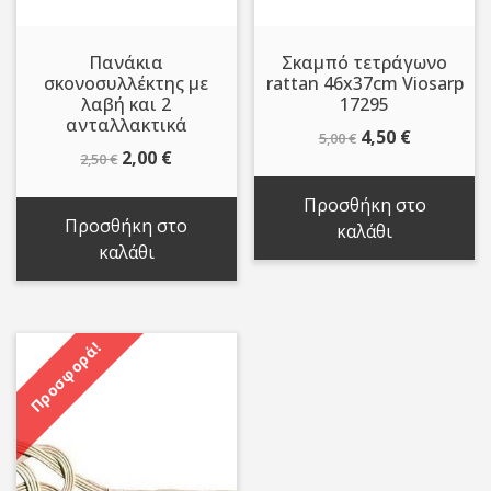
Πανάκια
Σκαμπό τετράγωνο
σκονοσυλλέκτης με
rattan 46x37cm Viosarp
λαβή και 2
17295
ανταλλακτικά
Original
Η
4,50
€
5,00
€
Original
Η
2,00
€
2,50
€
price
τρέχουσ
price
τρέχουσα
was:
τιμή
Προσθήκη στο
was:
τιμή
5,00 €.
είναι:
Προσθήκη στο
καλάθι
2,50 €.
είναι:
4,50 €.
καλάθι
2,00 €.
Προσφορά!