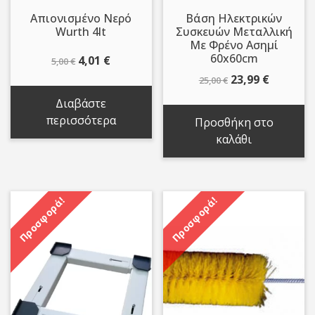
Απιονισμένο Νερό
Βάση Ηλεκτρικών
Wurth 4lt
Συσκευών Μεταλλική
Με Φρένο Ασημί
60x60cm
Original
Η
4,01
€
5,00
€
price
τρέχουσα
Original
Η
23,99
€
25,00
€
was:
τιμή
price
τρέχου
Διαβάστε
5,00 €.
είναι:
was:
τιμή
περισσότερα
Προσθήκη στο
4,01 €.
25,00 €.
είναι:
καλάθι
23,99 €.
Προσφορά!
Προσφορά!