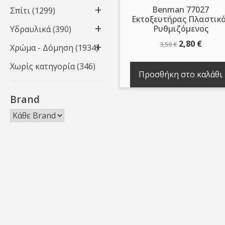
Benman 77027
Σπίτι
(1299)
Εκτοξευτήρας Πλαστικ
Ρυθμιζόμενος
Υδραυλικά
(390)
Original
Η
2,80
€
3,50
€
Χρώμα - Δόμηση
(1934)
price
τρέχ
Χωρίς κατηγορία
(346)
was:
τιμή
Προσθήκη στο καλάθι
3,50 €.
είναι:
2,80 €
Brand