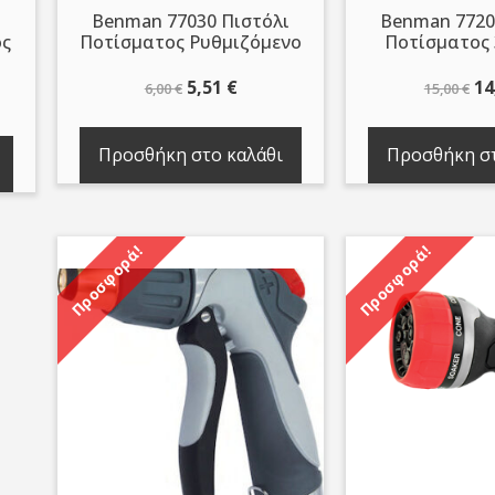
Benman 77030 Πιστόλι
Benman 7720
ός
Ποτίσματος Ρυθμιζόμενο
Ποτίσματος 
Original
Η
Or
5,51
€
14
6,00
€
15,00
€
price
τρέχουσα
pr
ουσα
was:
τιμή
wa
Προσθήκη στο καλάθι
Προσθήκη στ
6,00 €.
είναι:
15
5,51 €.
.
Προσφορά!
Προσφορά!