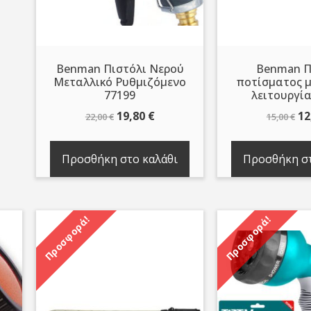
Benman Πιστόλι Νερού
Benman Π
Μεταλλικό Ρυθμιζόμενο
ποτίσματος μ
77199
λειτουργία
Original
Η
Or
19,80
€
12
22,00
€
15,00
€
price
τρέχουσα
pr
was:
τιμή
wa
Προσθήκη στο καλάθι
Προσθήκη στ
22,00 €.
είναι:
15
19,80 €.
Προσφορά!
Προσφορά!