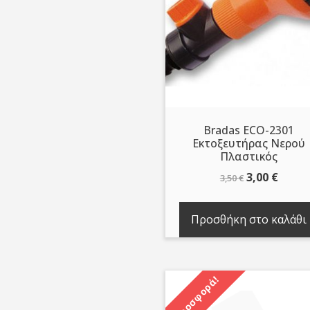
Bradas ECO-2301
Εκτοξευτήρας Νερού
Πλαστικός
Original
Η
3,00
€
3,50
€
price
τρέχ
was:
τιμή
Προσθήκη στο καλάθι
3,50 €.
είναι:
3,00 €
Προσφορά!