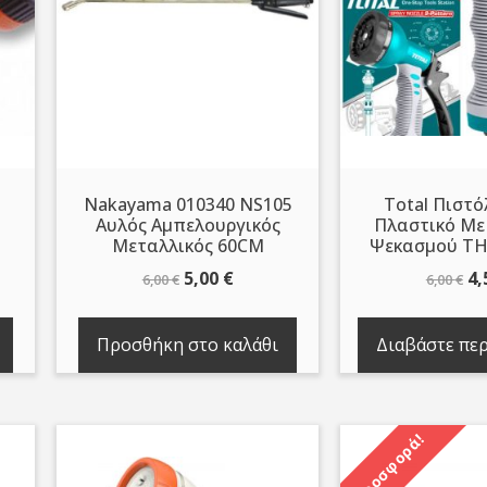
Nakayama 010340 NS105
Total Πιστό
Αυλός Αμπελουργικός
Πλαστικό Με
Μεταλλικός 60CM
Ψεκασμού T
Original
Η
Or
5,00
€
4,
6,00
€
6,00
€
ουσα
price
τρέχουσα
pr
was:
τιμή
wa
Προσθήκη στο καλάθι
Διαβάστε πε
6,00 €.
είναι:
6,
.
5,00 €.
Προσφορά!