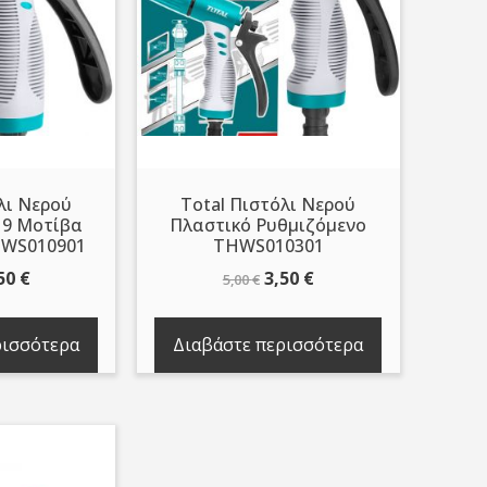
λι Νερού
Total Πιστόλι Νερού
 9 Μοτίβα
Πλαστικό Ρυθμιζόμενο
HWS010901
THWS010301
iginal
Η
Original
Η
50
€
3,50
€
5,00
€
ice
τρέχουσα
price
τρέχουσα
s:
τιμή
was:
τιμή
ρισσότερα
Διαβάστε περισσότερα
00 €.
είναι:
5,00 €.
είναι:
4,50 €.
3,50 €.