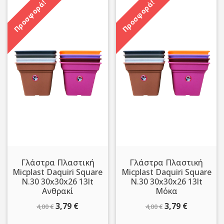
Προσφορά!
Προσφορά!
Γλάστρα Πλαστική
Γλάστρα Πλαστική
Micplast Daquiri Square
Micplast Daquiri Square
N.30 30x30x26 13lt
N.30 30x30x26 13lt
Ανθρακί
Μόκα
Original
Η
Original
Η
3,79
€
3,79
€
4,00
€
4,00
€
price
τρέχουσα
price
τρέχουσ