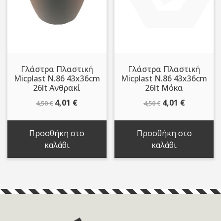
Γλάστρα Πλαστική
Γλάστρα Πλαστική
Micplast N.86 43x36cm
Micplast N.86 43x36cm
26lt Ανθρακί
26lt Μόκα
Original
Η
Original
Η
4,01
€
4,01
€
4,50
€
4,50
€
price
τρέχουσα
price
τρέχουσ
was:
τιμή
was:
τιμή
Προσθήκη στο
Προσθήκη στο
4,50 €.
είναι:
4,50 €.
είναι:
καλάθι
καλάθι
4,01 €.
4,01 €.