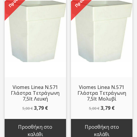
Viomes Linea N.571
Viomes Linea N.571
Γλάστρα Τετράγωνη
Γλάστρα Τετράγωνη
7,5lt Λευκή
7,5lt Μολυβί
Original
Η
Original
Η
3,79
€
3,79
€
5,00
€
5,00
€
price
τρέχουσα
price
τρέχουσ
was:
τιμή
was:
τιμή
Προσθήκη στο
Προσθήκη στο
5,00 €.
είναι:
5,00 €.
είναι:
καλάθι
καλάθι