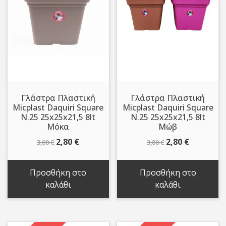
Γλάστρα Πλαστική
Γλάστρα Πλαστική
Micplast Daquiri Square
Micplast Daquiri Square
N.25 25x25x21,5 8lt
N.25 25x25x21,5 8lt
Μόκα
Μώβ
Original
Η
Original
Η
2,80
€
2,80
€
3,00
€
3,00
€
price
τρέχουσα
price
τρέχουσ
was:
τιμή
was:
τιμή
Προσθήκη στο
Προσθήκη στο
3,00 €.
είναι:
3,00 €.
είναι:
καλάθι
καλάθι
2,80 €.
2,80 €.