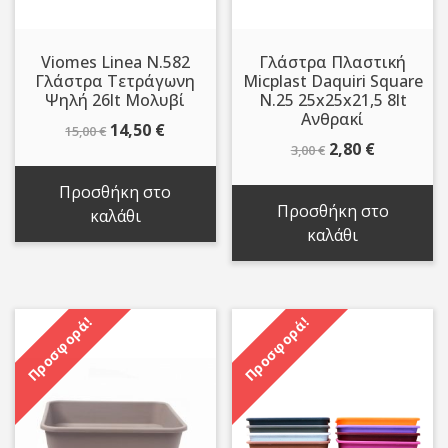
Viomes Linea N.582
Γλάστρα Πλαστική
Γλάστρα Τετράγωνη
Micplast Daquiri Square
Ψηλή 26lt Μολυβί
N.25 25x25x21,5 8lt
Ανθρακί
Original
Η
14,50
€
15,00
€
Original
Η
2,80
€
3,00
€
price
τρέχουσα
price
τρέχουσ
was:
τιμή
Προσθήκη στο
was:
τιμή
15,00 €.
είναι:
Προσθήκη στο
καλάθι
3,00 €.
είναι:
14,50 €.
καλάθι
2,80 €.
Προσφορά!
Προσφορά!