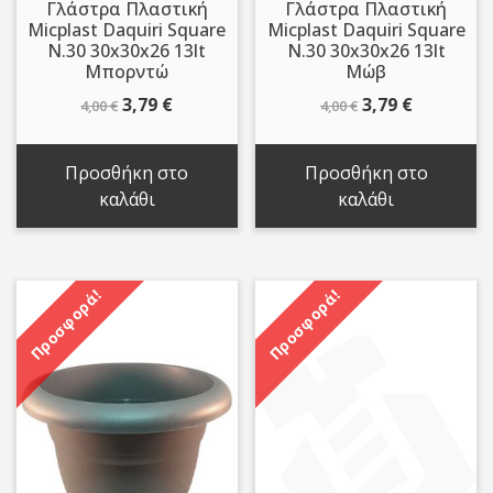
Γλάστρα Πλαστική
Γλάστρα Πλαστική
Micplast Daquiri Square
Micplast Daquiri Square
N.30 30x30x26 13lt
N.30 30x30x26 13lt
Μπορντώ
Μώβ
Original
Η
Original
Η
3,79
€
3,79
€
4,00
€
4,00
€
price
τρέχουσα
price
τρέχουσ
was:
τιμή
was:
τιμή
Προσθήκη στο
Προσθήκη στο
4,00 €.
είναι:
4,00 €.
είναι:
καλάθι
καλάθι
3,79 €.
3,79 €.
Προσφορά!
Προσφορά!