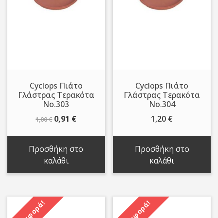
Cyclops Πιάτο
Cyclops Πιάτο
Γλάστρας Τερακότα
Γλάστρας Τερακότα
Νο.303
Νο.304
Original
Η
0,91
€
1,20
€
1,00
€
price
τρέχουσα
was:
τιμή
Προσθήκη στο
Προσθήκη στο
1,00 €.
είναι:
καλάθι
καλάθι
0,91 €.
Προσφορά!
Προσφορά!