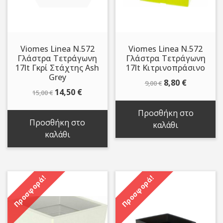
Viomes Linea N.572
Viomes Linea N.572
Γλάστρα Τετράγωνη
Γλάστρα Τετράγωνη
17lt Γκρί Στάχτης Ash
17lt Κιτρινοπράσινο
Grey
Original
Η
8,80
€
9,00
€
Original
Η
14,50
€
15,00
€
price
τρέχουσ
price
τρέχουσα
was:
τιμή
Προσθήκη στο
was:
τιμή
9,00 €.
είναι:
Προσθήκη στο
καλάθι
15,00 €.
είναι:
8,80 €.
καλάθι
14,50 €.
Προσφορά!
Προσφορά!