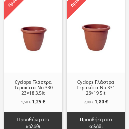
Cyclops Γλάστρα
Cyclops Γλάστρα
Τερακότα Νo.330
Τερακότα Νo.331
23×18 3.5lt
26×19 5lt
Original
Η
Original
Η
1,25
€
1,80
€
1,50
€
2,00
€
price
τρέχουσα
price
τρέχουσ
was:
τιμή
was:
τιμή
Προσθήκη στο
Προσθήκη στο
1,50 €.
είναι:
2,00 €.
είναι:
καλάθι
καλάθι