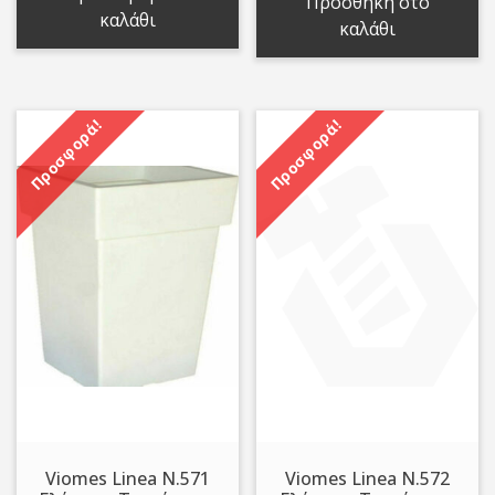
Προσθήκη στο
5,00 €.
είναι:
5,00 €.
είναι:
καλάθι
καλάθι
4,80 €.
3,79 €.
Προσφορά!
Προσφορά!
Viomes Linea N.571
Viomes Linea N.572