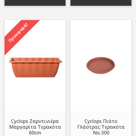
2,80 €.
3,30 €.
Προσφορά!
Cyclops Ζαρντινιέρα
Cyclops Πιάτο
Μαργαρίτα Τερακότα
Γλάστρας Τερακότα
60cm
Νο.300