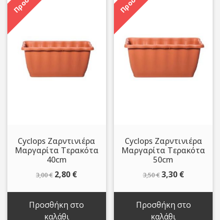
Cyclops Ζαρντινιέρα
Cyclops Ζαρντινιέρα
Μαργαρίτα Τερακότα
Μαργαρίτα Τερακότα
40cm
50cm
Original
Η
Original
Η
2,80
€
3,30
€
3,00
€
3,50
€
price
τρέχουσα
price
τρέχουσ
was:
τιμή
was:
τιμή
Προσθήκη στο
Προσθήκη στο
3,00 €.
είναι:
3,50 €.
είναι:
καλάθι
καλάθι