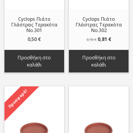
Cyclops Πιάτο
Cyclops Πιάτο
Γλάστρας Τερακότα
Γλάστρας Τερακότα
Νο.301
Νο.302
Original
Η
0,50
€
0,81
€
0,90
€
price
τρέχουσ
was:
τιμή
Προσθήκη στο
Προσθήκη στο
0,90 €.
είναι:
καλάθι
καλάθι
0,81 €.
Προσφορά!