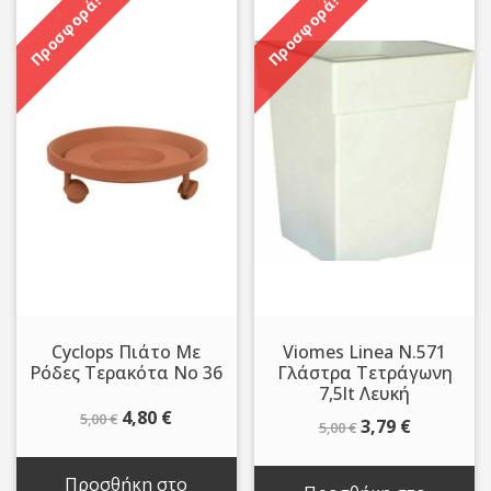
Προσφορά!
Προσφορά!
Cyclops Πιάτο Με
Viomes Linea N.571
Ρόδες Τερακότα No 36
Γλάστρα Τετράγωνη
7,5lt Λευκή
Original
Η
4,80
€
5,00
€
Original
Η
3,79
€
5,00
€
price
τρέχουσα
price
τρέχουσ
was:
τιμή
was:
τιμή
Προσθήκη στο