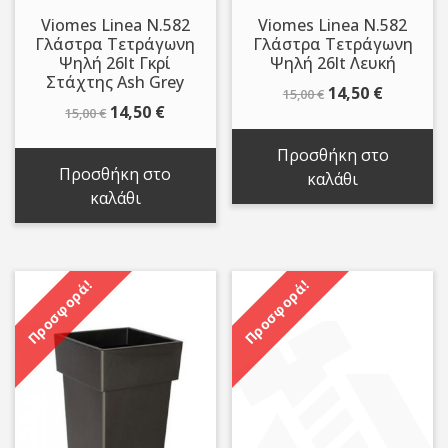
Viomes Linea N.582
Viomes Linea N.582
Γλάστρα Τετράγωνη
Γλάστρα Τετράγωνη
Ψηλή 26lt Γκρί
Ψηλή 26lt Λευκή
Στάχτης Ash Grey
Original
Η
14,50
€
15,00
€
Original
Η
14,50
€
15,00
€
price
τρέχου
price
τρέχουσα
was:
τιμή
Προσθήκη στο
was:
τιμή
15,00 €.
είναι:
Προσθήκη στο
καλάθι
15,00 €.
είναι:
14,50 €.
καλάθι
14,50 €.
Προσφορά!
Προσφορά!