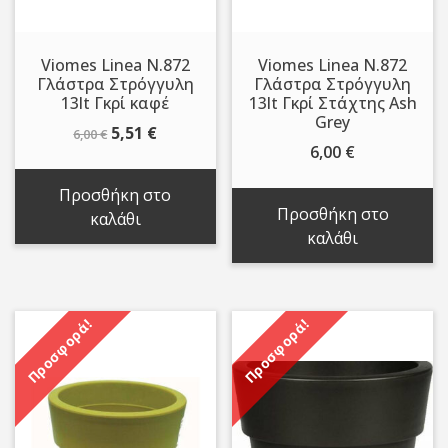
Viomes Linea N.872
Viomes Linea N.872
Γλάστρα Στρόγγυλη
Γλάστρα Στρόγγυλη
13lt Γκρί καφέ
13lt Γκρί Στάχτης Ash
Grey
Original
Η
5,51
€
6,00
€
6,00
€
price
τρέχουσα
was:
τιμή
Προσθήκη στο
6,00 €.
είναι:
Προσθήκη στο
καλάθι
5,51 €.
καλάθι
Προσφορά!
Προσφορά!