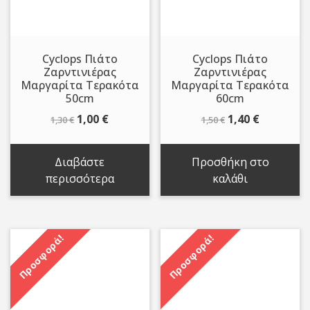
Cyclops Πιάτο
Cyclops Πιάτο
Ζαρντινιέρας
Ζαρντινιέρας
Μαργαρίτα Τερακότα
Μαργαρίτα Τερακότα
50cm
60cm
Original
Η
Original
Η
1,00
€
1,40
€
1,30
€
1,50
€
price
τρέχουσα
price
τρέχουσ
was:
τιμή
was:
τιμή
Διαβάστε
Προσθήκη στο
1,30 €.
είναι:
1,50 €.
είναι:
περισσότερα
καλάθι
1,00 €.
1,40 €.
Προσφορά!
Προσφορά!