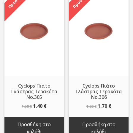
Cyclops Πιάτο
Cyclops Πιάτο
Γλάστρας Τερακότα
Γλάστρας Τερακότα
Νο.305
Νο.306
Original
Η
Original
Η
1,40
€
1,70
€
1,50
€
1,80
€
price
τρέχουσα
price
τρέχουσ
was:
τιμή
was:
τιμή
Προσθήκη στο
Προσθήκη στο
1,50 €.
είναι:
1,80 €.
είναι:
καλάθι
καλάθι