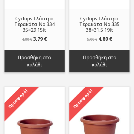
Cyclops Γλάστρα
Cyclops Γλάστρα
Τερακότα Νo.334
Τερακότα Νo.335
35×29 15lt
38×31.5 19lt
Original
Η
Original
Η
3,79
€
4,80
€
4,00
€
5,00
€
price
τρέχουσα
price
τρέχουσ
was:
τιμή
was:
τιμή
Προσθήκη στο
Προσθήκη στο
4,00 €.
είναι:
5,00 €.
είναι:
καλάθι
καλάθι
3,79 €.
4,80 €.
Προσφορά!
Προσφορά!