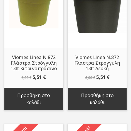
Viomes Linea N.872
Viomes Linea N.872
Γλάστρα Στρόγγυλη
Γλάστρα Στρόγγυλη
13lt Κιτρινοπράσινο
13lt Λευκή
Original
Η
Original
Η
5,51
€
5,51
€
6,00
€
6,00
€
price
τρέχουσα
price
τρέχουσ
was:
τιμή
was:
τιμή
Προσθήκη στο
Προσθήκη στο
6,00 €.
είναι:
6,00 €.
είναι:
καλάθι
καλάθι
5,51 €.
5,51 €.