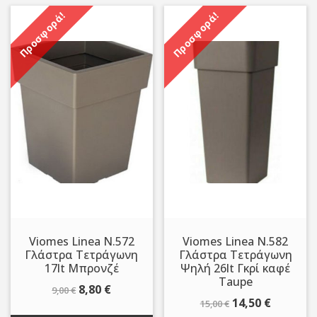
Προσφορά!
Προσφορά!
Viomes Linea N.572
Viomes Linea N.582
Γλάστρα Τετράγωνη
Γλάστρα Τετράγωνη
17lt Μπρονζέ
Ψηλή 26lt Γκρί καφέ
Taupe
Original
Η
8,80
€
9,00
€
Original
Η
14,50
€
15,00
€
price
τρέχουσα