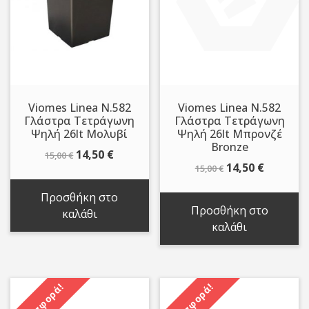
Viomes Linea N.582
Viomes Linea N.582
Γλάστρα Τετράγωνη
Γλάστρα Τετράγωνη
Ψηλή 26lt Μολυβί
Ψηλή 26lt Μπρονζέ
Bronze
Original
Η
14,50
€
15,00
€
Original
Η
14,50
€
15,00
€
price
τρέχουσα
price
τρέχου
was:
τιμή
Προσθήκη στο
was:
τιμή
15,00 €.
είναι:
Προσθήκη στο
καλάθι
15,00 €.
είναι:
14,50 €.
καλάθι
14,50 €.
Προσφορά!
Προσφορά!