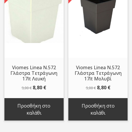
Viomes Linea N.572
Viomes Linea N.572
Γλάστρα Τετράγωνη
Γλάστρα Τετράγωνη
17lt Λευκή
17lt Μολυβί
Original
Η
Original
Η
8,80
€
8,80
€
9,00
€
9,00
€
price
τρέχουσα
price
τρέχουσ
was:
τιμή
was:
τιμή
Προσθήκη στο
Προσθήκη στο
9,00 €.
είναι:
9,00 €.
είναι:
καλάθι
καλάθι
8,80 €.
8,80 €.