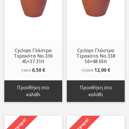
Cyclops Γλάστρα
Cyclops Γλάστρα
Τερακότα Νo.336
Τερακότα Νo.338
45×37 31lt
56×48 65lt
Original
Η
Original
Η
6,50
€
12,00
€
7,00
€
13,00
€
price
τρέχουσα
price
τρέχου
was:
τιμή
was:
τιμή
Προσθήκη στο
Προσθήκη στο
7,00 €.
είναι:
13,00 €.
είναι:
καλάθι
καλάθι
6,50 €.
12,00 €.
Προσφορά!
Προσφορά!