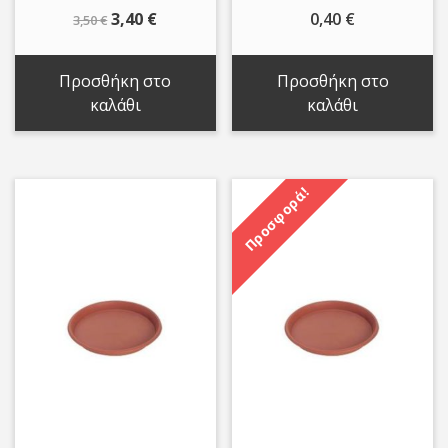
Original
Η
3,40
€
0,40
€
3,50
€
price
τρέχουσα
was:
τιμή
Προσθήκη στο
Προσθήκη στο
3,50 €.
είναι:
καλάθι
καλάθι
3,40 €.
Προσφορά!