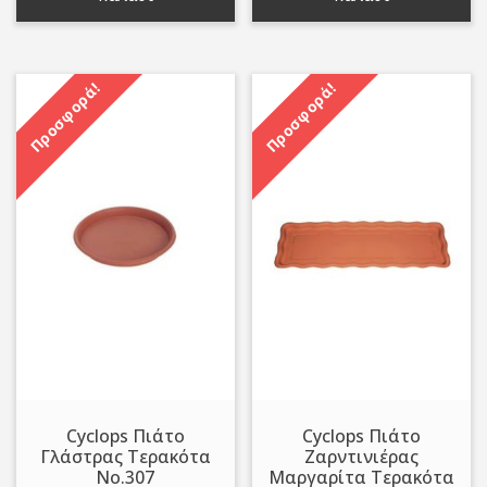
1,40 €.
1,70 €.
Προσφορά!
Προσφορά!
Cyclops Πιάτο
Cyclops Πιάτο
Γλάστρας Τερακότα
Ζαρντινιέρας
Νο.307
Μαργαρίτα Τερακότα