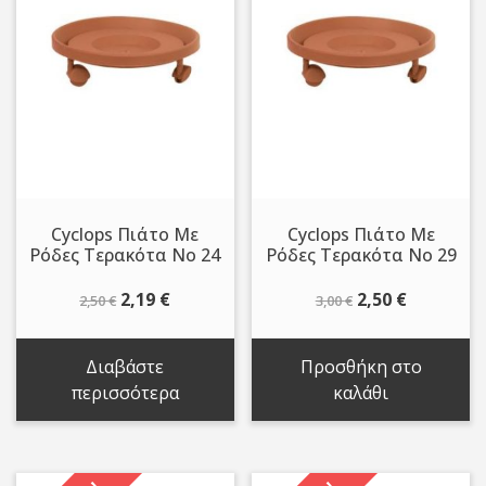
Cyclops Πιάτο Με
Cyclops Πιάτο Με
Ρόδες Τερακότα No 24
Ρόδες Τερακότα No 29
Original
Η
Original
Η
2,19
€
2,50
€
2,50
€
3,00
€
price
τρέχουσα
price
τρέχουσ
was:
τιμή
was:
τιμή
Διαβάστε
Προσθήκη στο
2,50 €.
είναι:
3,00 €.
είναι:
περισσότερα
καλάθι
2,19 €.
2,50 €.