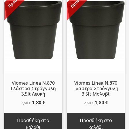
Viomes Linea N.870
Viomes Linea N.870
Γλάστρα Στρόγγυλη
Γλάστρα Στρόγγυλη
3,5lt Λευκή
3,5lt Μολυβί
Original
Η
Original
Η
1,80
€
1,80
€
2,50
€
2,50
€
price
τρέχουσα
price
τρέχουσ
was:
τιμή
was:
τιμή
Προσθήκη στο
Προσθήκη στο
2,50 €.
είναι:
2,50 €.
είναι:
καλάθι
καλάθι