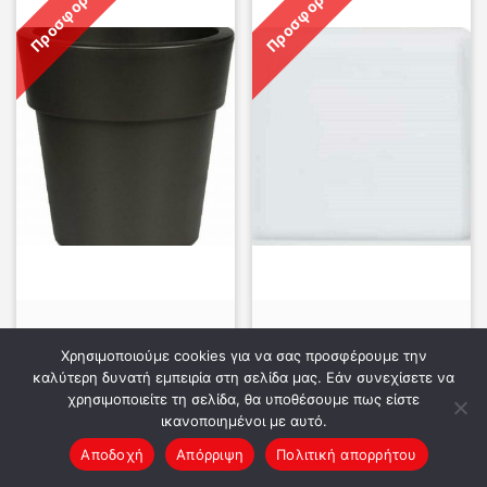
Προσφορά!
Προσφορά!
Viomes Linea N.872
Viomes Linea Ν.591
Γλάστρα Στρόγγυλη
Πιάτο Γλάστρας
Χρησιμοποιούμε cookies για να σας προσφέρουμε την
13lt Μολυβί
Τετράγωνο Λευκό
καλύτερη δυνατή εμπειρία στη σελίδα μας. Εάν συνεχίσετε να
χρησιμοποιείτε τη σελίδα, θα υποθέσουμε πως είστε
Original
Η
Original
Η
4,70
€
0,91
€
6,00
€
1,50
€
ικανοποιημένοι με αυτό.
price
τρέχουσα
price
τρέχουσ
Αποδοχή
Απόρριψη
Πολιτική απορρήτου
was:
τιμή
was:
τιμή
Προσθήκη στο
Προσθήκη στο
6,00 €.
είναι:
1,50 €.
είναι: