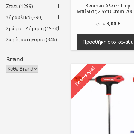
Benman Αλλεν Ταφ
Σπίτι
(1299)
Μπίλιας 2.5x100mm 700
Υδραυλικά
(390)
Original
Η
3,00
€
3,50
€
Χρώμα - Δόμηση
(1934)
price
τρέχ
was:
τιμή
Χωρίς κατηγορία
(346)
Προσθήκη στο καλάθι
3,50 €.
είναι:
3,00 €
Brand
Προσφορά!