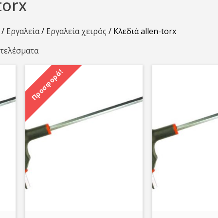
torx
/
Εργαλεία
/
Εργαλεία χειρός
/ Κλεδιά allen-torx
οτελέσματα
Προσφορά!