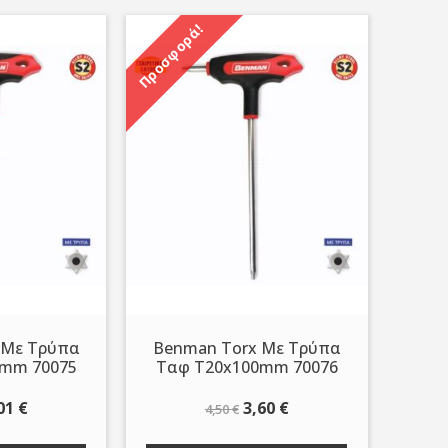
Προσφορά!
 Με Τρύπα
Benman Τorx Με Τρύπα
0mm 70075
Ταφ T20x100mm 70076
iginal
Η
Original
Η
01
€
3,60
€
4,50
€
ice
τρέχουσα
price
τρέχουσα