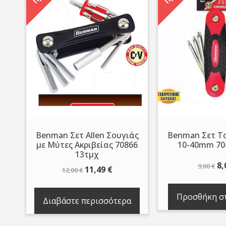
Benman Σετ Allen Σουγιάς
Benman Σετ To
με Μύτες Ακριβείας 70866
10-40mm 70
13τμχ
Or
8,
9,00
€
Original
Η
11,49
€
12,00
€
pr
price
τρέχουσα
wa
was:
τιμή
Προσθήκη στ
Διαβάστε περισσότερα
9,
12,00 €.
είναι:
11,49 €.