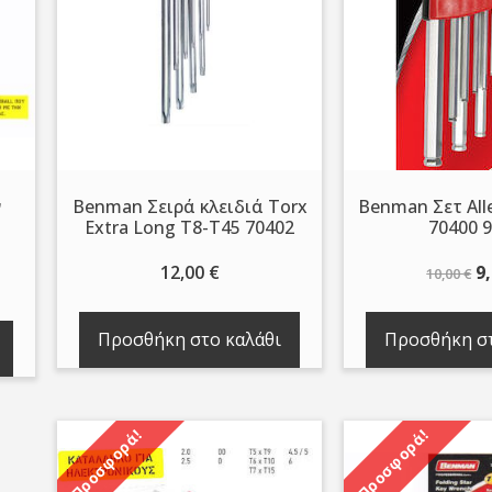
ν
Benman Σειρά κλειδιά Torx
Benman Σετ All
Extra Long T8-T45 70402
70400 
Or
12,00
€
9
10,00
€
pr
ουσα
w
Προσθήκη στο καλάθι
Προσθήκη στ
10
.
Προσφορά!
Προσφορά!