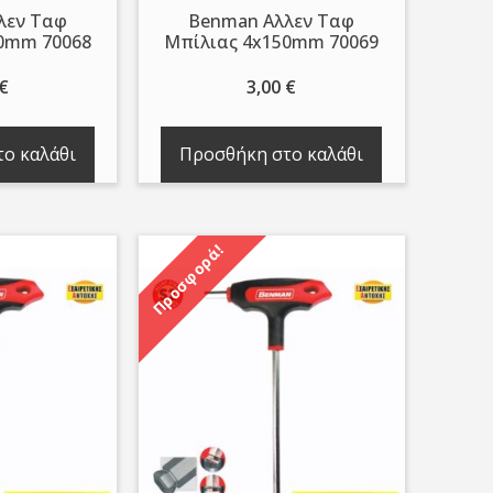
λεν Ταφ
Benman Αλλεν Ταφ
0mm 70068
Μπίλιας 4x150mm 70069
€
3,00
€
ο καλάθι
Προσθήκη στο καλάθι
Προσφορά!