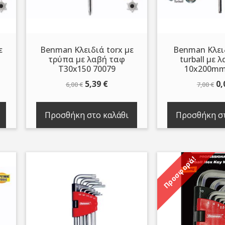
ε
Benman Κλειδιά torx με
Benman Κλει
τρύπα με λαβή ταφ
turball με 
T30x150 70079
10x200mm
Original
Η
Or
5,39
€
0,
6,00
€
7,00
€
ουσα
price
τρέχουσα
pr
was:
τιμή
wa
Προσθήκη στο καλάθι
Προσθήκη στ
6,00 €.
είναι:
7,
.
5,39 €.
Προσφορά!