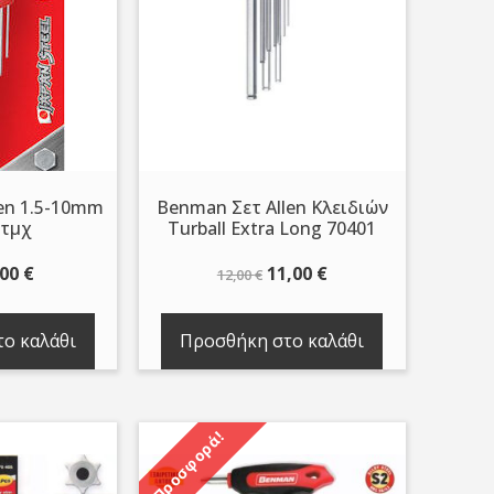
en 1.5-10mm
Benman Σετ Allen Κλειδιών
9τμχ
Turball Extra Long 70401
iginal
Η
Original
Η
,00
€
11,00
€
12,00
€
ice
τρέχουσα
price
τρέχουσα
as:
τιμή
was:
τιμή
ο καλάθι
Προσθήκη στο καλάθι
,00 €.
είναι:
12,00 €.
είναι:
9,00 €.
11,00 €.
Προσφορά!