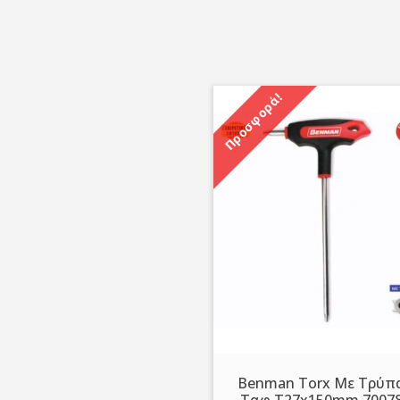
Προσφορά!
Benman Τorx Με Τρύπ
Ταφ T27x150mm 7007