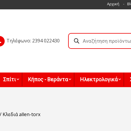
Αρχική
Bl
Products
search
Τηλέφωνο: 2394 022430
Σπίτι
Κήπος - Βεράντα
Ηλεκτρολογικά
/ Κλεδιά allen-torx