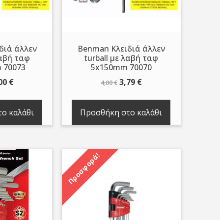
διά άλλεν
Benman Κλειδιά άλλεν
λαβή ταφ
turball με λαβή ταφ
 70073
5x150mm 70070
iginal
Η
Original
Η
00
€
3,79
€
4,00
€
ice
τρέχουσα
price
τρέχουσα
s:
τιμή
was:
τιμή
ο καλάθι
Προσθήκη στο καλάθι
00 €.
είναι:
4,00 €.
είναι:
0,00 €.
3,79 €.
Προσφορά!