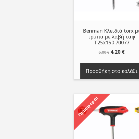
Benman Κλειδιά torx μ
τρύπα με λαβή ταφ
T25x150 70077
Original
Η
4,20
€
5,00
€
price
τρέχ
was:
τιμή
Προσθήκη στο καλάθι
5,00 €.
είναι:
4,20 €
Προσφορά!