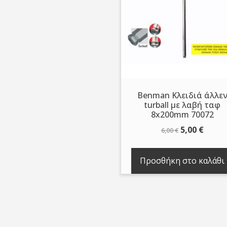
Benman Κλειδιά άλλε
turball με λαβή ταφ
8x200mm 70072
Original
Η
5,00
€
6,00
€
price
τρέχ
was:
τιμή
Προσθήκη στο καλάθι
6,00 €.
είναι:
5,00 €