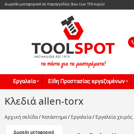
Skip
Δωρεάν μεταφορικά σε παραγγελίες άνω των 150 ευρώ!
to
content
Toolspot
Εργαλεία
Είδη Προστασίας εργαζομένων
Κλεδιά allen-torx
Αρχική σελίδα
/
Κατάστημα
/
Εργαλεία
/
Εργαλεία χειρός