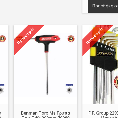
wa
Προσθήκη στ
5,
Προσφορά!
Προσφορά!
α
Benman Τorx Με Τρύπα
F.F. Group 229
8
Ταφ T40x200mm 70080
Μακρυά