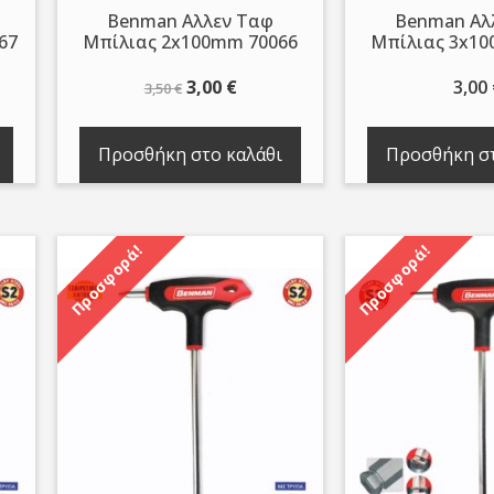
Benman Αλλεν Ταφ
Benman Αλ
67
Μπίλιας 2x100mm 70066
Μπίλιας 3x10
Original
Η
3,00
€
3,00
3,50
€
ουσα
price
τρέχουσα
was:
τιμή
Προσθήκη στο καλάθι
Προσθήκη στ
3,50 €.
είναι:
.
3,00 €.
Προσφορά!
Προσφορά!